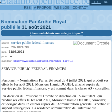
^
-
FR
NL
RSS
A PROPOS
WEB LOG
CONTACT
Nomination Par Arrêté Royal
publié le
31
août
2021
Comment obtenir une aide juridique ?
service public federal finances
source
2021021699
numac
31/08/2021
pub.
--
prom.
moniteur
https://www.ejustice.just.fgov.be/cgi/article_body(...)
SERVICE PUBLIC FEDERAL FINANCES
Personnel. - Nominations Par arrêté royal du 4 juillet 2021, qui produit ses
effets le 1er août 2021, Monsieur Hamid DOUIBI, attaché auprès du
Service public fédéral Finances, y est nommé dans la classe A3 - conseiller.
Par décision du Président du Comité de direction du 16 août 2021, qui
produit ses effets le 1er août 2021, Monsieur Hamid DOUIBI, conseiller,
est désigné dans un emploi auprès de l'Administration générale Expertise et
support stratégiques. La résidence administrative de l'intéressé est
Bruxelles-services centraux.