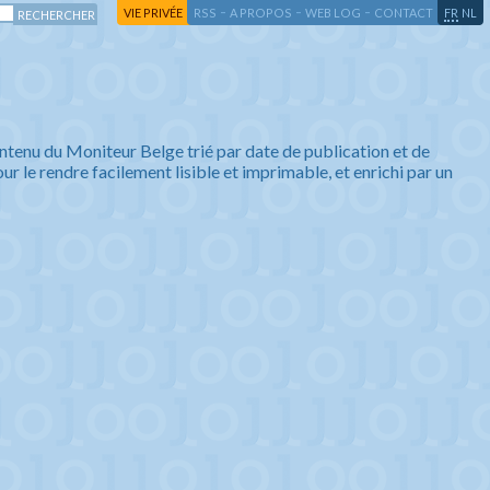
-
-
-
-
VIE PRIVÉE
RSS
A PROPOS
WEB LOG
CONTACT
FR
NL
ntenu du Moniteur Belge trié par date de publication et de
ur le rendre facilement lisible et imprimable, et enrichi par un