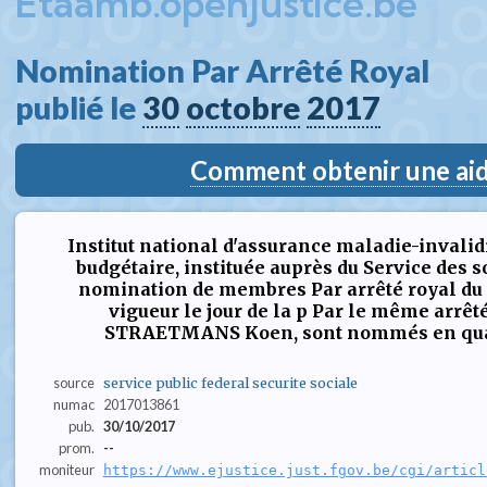
Etaamb.openjustice.be
Nomination Par Arrêté Royal  
publié le 
30
octobre
2017
Comment obtenir une aide
Institut national d'assurance maladie-invalid
budgétaire, instituée auprès du Service des s
nomination de membres Par arrêté royal du 2
vigueur le jour de la p Par le même arrêt
STRAETMANS Koen, sont nommés en qualit
source
service public federal securite sociale
numac
2017013861
pub.
30/10/2017
prom.
--
moniteur
https://www.ejustice.just.fgov.be/cgi/articl