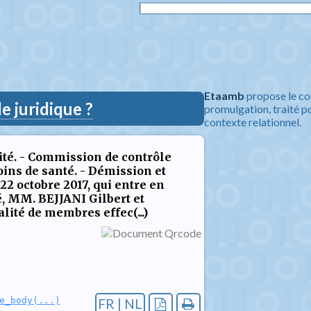
Etaamb
propose le co
 juridique ?
promulgation, traité po
contexte relationnel.
ité. - Commission de contrôle
oins de santé. - Démission et
2 octobre 2017, qui entre en
é, MM. BEJJANI Gilbert et
é de membres effec(...)
e_body(...)
FR | NL