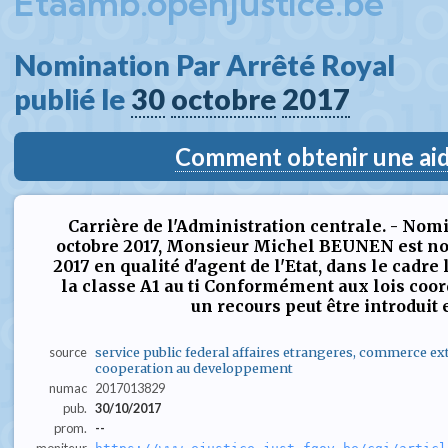
Etaamb.openjustice.be
Nomination Par Arrêté Royal  
publié le 
30
octobre
2017
Comment obtenir une aide
Carrière de l'Administration centrale. - Nomi
octobre 2017, Monsieur Michel BEUNEN est no
2017 en qualité d'agent de l'Etat, dans le cadr
la classe A1 au ti Conformément aux lois coor
un recours peut être introduit e
source
service public federal affaires etrangeres, commerce ext
cooperation au developpement
numac
2017013829
pub.
30/10/2017
prom.
--