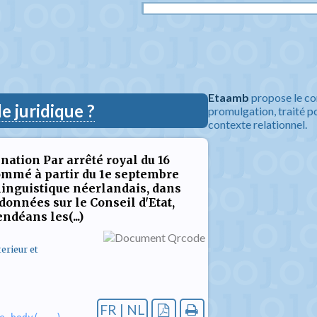
Etaamb
propose le co
 juridique ?
promulgation, traité po
contexte relationnel.
nation Par arrêté royal du 16
mmé à partir du 1e septembre
e linguistique néerlandais, dans
données sur le Conseil d'Etat,
ndéans les(...)
erieur et
FR | NL