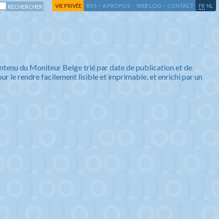
-
-
-
-
VIE PRIVÉE
RSS
A PROPOS
WEB LOG
CONTACT
FR
NL
ntenu du Moniteur Belge trié par date de publication et de
ur le rendre facilement lisible et imprimable, et enrichi par un