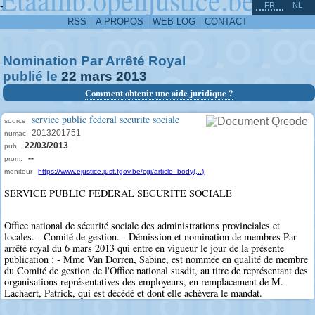
^
-
FR
NL
RSS
A PROPOS
WEB LOG
CONTACT
Nomination Par Arrêté Royal
publié le
22
mars
2013
Comment obtenir une aide juridique ?
service public federal securite sociale
source
2013201751
numac
22/03/2013
pub.
--
prom.
moniteur
https://www.ejustice.just.fgov.be/cgi/article_body(...)
SERVICE PUBLIC FEDERAL SECURITE SOCIALE
Office national de sécurité sociale des administrations provinciales et
locales. - Comité de gestion. - Démission et nomination de membres Par
arrêté royal du 6 mars 2013 qui entre en vigueur le jour de la présente
publication : - Mme Van Dorren, Sabine, est nommée en qualité de membre
du Comité de gestion de l'Office national susdit, au titre de représentant des
organisations représentatives des employeurs, en remplacement de M.
Lachaert, Patrick, qui est décédé et dont elle achèvera le mandat.