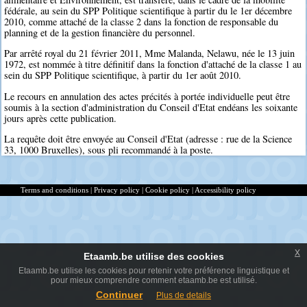
fédérale, au sein du SPP Politique scientifique à partir du le 1er décembre
2010, comme attaché de la classe 2 dans la fonction de responsable du
planning et de la gestion financière du personnel.
Par arrêté royal du 21 février 2011, Mme Malanda, Nelawu, née le 13 juin
1972, est nommée à titre définitif dans la fonction d'attaché de la classe 1 au
sein du SPP Politique scientifique, à partir du 1er août 2010.
Le recours en annulation des actes précités à portée individuelle peut être
soumis à la section d'administration du Conseil d'Etat endéans les soixante
jours après cette publication.
La requête doit être envoyée au Conseil d'Etat (adresse : rue de la Science
33, 1000 Bruxelles), sous pli recommandé à la poste.
Terms and conditions
|
Privacy policy
|
Cookie policy
|
Accessibility policy
x
Etaamb.be utilise des cookies
Etaamb.be utilise les cookies pour retenir votre préférence linguistique et
pour mieux comprendre comment etaamb.be est utilisé.
Continuer
Plus de details