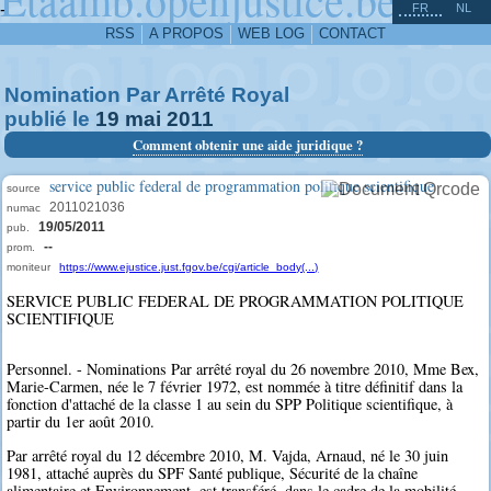
^
-
FR
NL
RSS
A PROPOS
WEB LOG
CONTACT
Nomination Par Arrêté Royal
publié le
19
mai
2011
Comment obtenir une aide juridique ?
service public federal de programmation politique scientifique
source
2011021036
numac
19/05/2011
pub.
--
prom.
moniteur
https://www.ejustice.just.fgov.be/cgi/article_body(...)
SERVICE PUBLIC FEDERAL DE PROGRAMMATION POLITIQUE
SCIENTIFIQUE
Personnel. - Nominations Par arrêté royal du 26 novembre 2010, Mme Bex,
Marie-Carmen, née le 7 février 1972, est nommée à titre définitif dans la
fonction d'attaché de la classe 1 au sein du SPP Politique scientifique, à
partir du 1er août 2010.
Par arrêté royal du 12 décembre 2010, M. Vajda, Arnaud, né le 30 juin
1981, attaché auprès du SPF Santé publique, Sécurité de la chaîne
alimentaire et Environnement, est transféré, dans le cadre de la mobilité