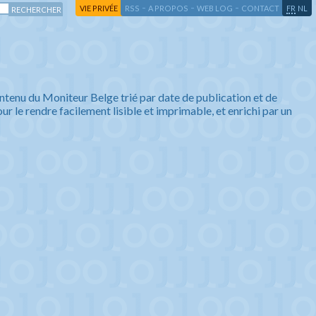
-
-
-
-
VIE PRIVÉE
RSS
A PROPOS
WEB LOG
CONTACT
FR
NL
ntenu du Moniteur Belge trié par date de publication et de
ur le rendre facilement lisible et imprimable, et enrichi par un