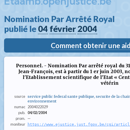
Etaamb.openjustice.be
Nomination Par Arrêté Royal  
publié le 
04
février
2004
Comment obtenir une aide
Personnel. - Nomination Par arrêté royal du 3
Jean-François, est à partir du 1 er juin 2003, 
l'Etablissement scientifique de l'Etat « Cen
vétérin
source
service public federal sante publique, securite de la chai
environnement
numac
2004022029
pub.
04/02/2004
prom.
--
moniteur
https://www.ejustice.just.fgov.be/cgi/articl