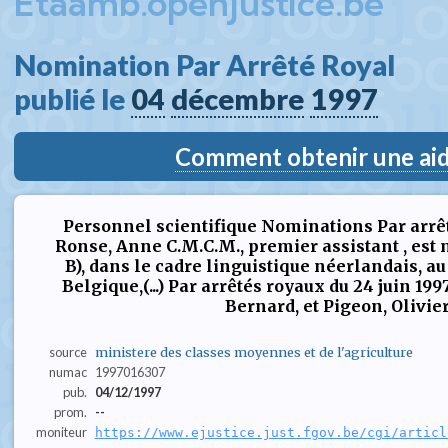
Etaamb.openjustice.be
Nomination Par Arrêté Royal  
publié le 
04
décembre
1997
Comment obtenir une aide
Personnel scientifique Nominations Par arrêt
Ronse, Anne C.M.C.M., premier assistant , est
B), dans le cadre linguistique néerlandais, a
Belgique,(...) Par arrêtés royaux du 24 juin 19
Bernard, et Pigeon, Olivier, 
source
ministere des classes moyennes et de l'agriculture
numac
1997016307
pub.
04/12/1997
prom.
--
moniteur
https://www.ejustice.just.fgov.be/cgi/articl