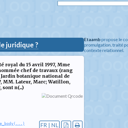
Etaamb
propose le co
 juridique ?
promulgation, traité po
contexte relationnel.
é royal du 15 avril 1997, Mme
 nommée chef de travaux (rang
u Jardin botanique national de
97, MM. Lateur, Marc; Watillon,
sont n(...)
e_body(...)
FR | NL