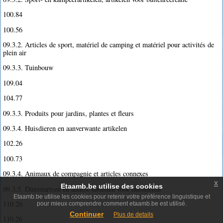
100.84
100.56
09.3.2. Articles de sport, matériel de camping et matériel pour activités de
plein air
09.3.3. Tuinbouw
109.04
104.77
09.3.3. Produits pour jardins, plantes et fleurs
09.3.4. Huisdieren en aanverwante artikelen
102.26
100.73
09.3.4. Animaux de compagnie et articles connexes
x
Etaamb.be utilise des cookies
09.3.5. Dierenartsen en andere diensten voor huisdieren
Etaamb.be utilise les cookies pour retenir votre préférence linguistique et
110.26
pour mieux comprendre comment etaamb.be est utilisé.
Continuer
Plus de details
110.26