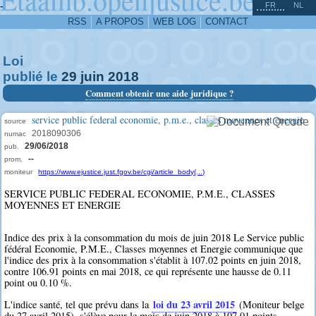
^
-
FR
NL
RSS
A PROPOS
WEB LOG
CONTACT
Loi
publié le
29
juin
2018
Comment obtenir une aide juridique ?
service public federal economie, p.m.e., classes moyennes et energie
source
2018090306
numac
29/06/2018
pub.
--
prom.
moniteur
https://www.ejustice.just.fgov.be/cgi/article_body(...)
SERVICE PUBLIC FEDERAL ECONOMIE, P.M.E., CLASSES
MOYENNES ET ENERGIE
Indice des prix à la consommation du mois de juin 2018 Le Service public
fédéral Economie, P.M.E., Classes moyennes et Energie communique que
l'indice des prix à la consommation s'établit à 107.02 points en juin 2018,
contre 106.91 points en mai 2018, ce qui représente une hausse de 0.11
point ou 0.10 %.
loi du 23 avril 2015
L'indice santé, tel que prévu dans la
(Moniteur belge
du 27 avril 2015), s'élève pour le mois de juin 2018 à 107.01 points.