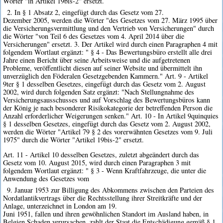
Wörter "in Artikel 19bis-2" ersetzt.
2. In § 1 Absatz 2, eingefügt durch das Gesetz vom 27.
Dezember 2005, werden die Wörter "des Gesetzes vom 27. März 1995 über
die Versicherungsvermittlung und den Vertrieb von Versicherungen" durch
die Wörter "von Teil 6 des Gesetzes vom 4. April 2014 über die
Versicherungen" ersetzt. 3. Der Artikel wird durch einen Paragraphen 4 mit
folgendem Wortlaut ergänzt: " § 4 - Das Bewertungsbüro erstellt alle drei
Jahre einen Bericht über seine Arbeitsweise und die aufgetretenen
Probleme, veröffentlicht diesen auf seiner Website und übermittelt ihn
unverzüglich den Föderalen Gesetzgebenden Kammern." Art. 9 - Artikel
9ter § 1 desselben Gesetzes, eingefügt durch das Gesetz vom 2. August
2002, wird durch folgenden Satz ergänzt: "Nach Stellungnahme des
Versicherungsausschusses und auf Vorschlag des Bewertungsbüros kann
der König je nach besonderer Risikokategorie der betreffenden Person die
Anzahl erforderlicher Weigerungen senken." Art. 10 - In Artikel 9quinquies
§ 1 desselben Gesetzes, eingefügt durch das Gesetz vom 2. August 2002,
werden die Wörter "Artikel 79 § 2 des vorerwähnten Gesetzes vom 9. Juli
1975" durch die Wörter "Artikel 19bis-2" ersetzt.
Art. 11 - Artikel 10 desselben Gesetzes, zuletzt abgeändert durch das
Gesetz vom 10. August 2015, wird durch einen Paragraphen 3 mit
folgendem Wortlaut ergänzt: " § 3 - Wenn Kraftfahrzeuge, die unter die
Anwendung des Gesetzes vom
9. Januar 1953 zur Billigung des Abkommens zwischen den Parteien des
Nordatlantikvertrags über die Rechtsstellung ihrer Streitkräfte und der
Anlage, unterzeichnet in London am 19.
Juni 1951, fallen und ihren gewöhnlichen Standort im Ausland haben, in
Belgien Schaden verursachen, zahlt der Staat die Entschädigung gemäß § 1