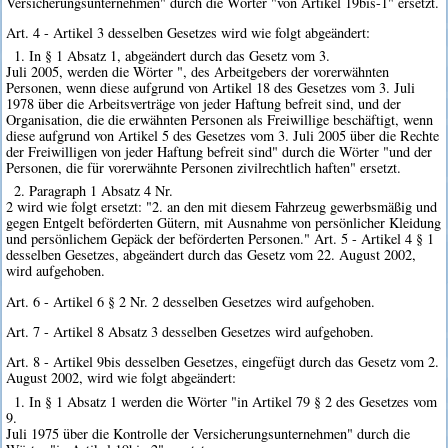
Versicherungsunternehmen" durch die Wörter "von Artikel 19bis-1" ersetzt.
Art. 4 - Artikel 3 desselben Gesetzes wird wie folgt abgeändert:
1. In § 1 Absatz 1, abgeändert durch das Gesetz vom 3.
Juli 2005, werden die Wörter ", des Arbeitgebers der vorerwähnten
Personen, wenn diese aufgrund von Artikel 18 des Gesetzes vom 3. Juli
1978 über die Arbeitsverträge von jeder Haftung befreit sind, und der
Organisation, die die erwähnten Personen als Freiwillige beschäftigt, wenn
diese aufgrund von Artikel 5 des Gesetzes vom 3. Juli 2005 über die Rechte
der Freiwilligen von jeder Haftung befreit sind" durch die Wörter "und der
Personen, die für vorerwähnte Personen zivilrechtlich haften" ersetzt.
2. Paragraph 1 Absatz 4 Nr.
2 wird wie folgt ersetzt: "2. an den mit diesem Fahrzeug gewerbsmäßig und
gegen Entgelt beförderten Gütern, mit Ausnahme von persönlicher Kleidung
und persönlichem Gepäck der beförderten Personen." Art. 5 - Artikel 4 § 1
desselben Gesetzes, abgeändert durch das Gesetz vom 22. August 2002,
wird aufgehoben.
Art. 6 - Artikel 6 § 2 Nr. 2 desselben Gesetzes wird aufgehoben.
Art. 7 - Artikel 8 Absatz 3 desselben Gesetzes wird aufgehoben.
Art. 8 - Artikel 9bis desselben Gesetzes, eingefügt durch das Gesetz vom 2.
August 2002, wird wie folgt abgeändert:
1. In § 1 Absatz 1 werden die Wörter "in Artikel 79 § 2 des Gesetzes vom
9.
Juli 1975 über die Kontrolle der Versicherungsunternehmen" durch die