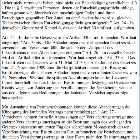
sicher nicht verursacht haben, sind nicht zur Entschädigung verpflichtet. § 3
- Die in § 2 erwähnten Personen, denen die Entschädigungspflicht obliegt,
haften gesamtschuldnerisch den unschuldigen Opfern und ihren
Berechtigten gegenüber. Der Anteil an der Schadenslast wird zu gleichen
Teilen zwischen diesen Entschädigungspflichtigen aufgeteilt." Art. 24 - In
demselben Gesetz wird Kapitel 6, das den Artikel 30 umfasst, aufgehoben.
Art. 25 - In dasselbe Gesetz wird ein Artikel 33bis mit folgendem Wortlaut
eingefügt: "Art. 33bis - Die Abänderungen des vorliegenden Gesetzes sind
anwendbar auf Verkehrsunfälle, die sich ab dem Zeitpunkt des
Inkrafttretens dieser Abänderungen ereignen." Art. 26 - In dasselbe Gesetz
wird ein Artikel 33ter mit folgendem Wortlaut eingefügt: "Art. 33ter - Das
Inkrafttreten des Gesetzes vom 31. Mai 2017 zur Abänderung des Gesetzes
vom 21. November 1989 über die Haftpflichtversicherung in Bezug auf
Kraftfahrzeuge, die späteren Abänderungen des vorerwähnten Gesetzes vom
21. November 1989 und die späteren Ausführungserlasse des Letzteren
führen innerhalb der durch dessen Bestimmungen festgelegten Grenzen von
Rechts wegen zur Änderung der Verpflichtungen der Versicherer, wie sie
aus den allgemeinen Bedingungen der laufenden Versicherungsverträge
hervorgehen.
Mit Ausnahme von Prämienerhöhungen können diese Abänderungen die
Kündigung des laufenden Vertrags nicht rechtfertigen." Art. 27 -
Versicherer nehmen formelle Anpassungen der Versicherungsverträge und
anderer Versicherungsunterlagen an die Bestimmungen des vorliegenden
Gesetzes spätestens am ersten Tag des achtzehnten Monats nach dessen
Veröffentlichung vor. Bis zu diesem Datum brauchen die bestehenden und
die neuen Versicherungsverträge in ihrer Form nicht den Bestimmungen des