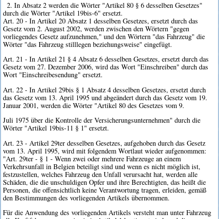
2. In Absatz 2 werden die Wörter "Artikel 80 § 6 desselben Gesetzes"
durch die Wörter "Artikel 19bis-6" ersetzt.
Art. 20 - In Artikel 20 Absatz 1 desselben Gesetzes, ersetzt durch das
Gesetz vom 2. August 2002, werden zwischen den Wörtern "gegen
vorliegendes Gesetz aufzunehmen," und den Wörtern "das Fahrzeug" die
Wörter "das Fahrzeug stilllegen beziehungsweise" eingefügt.
Art. 21 - In Artikel 21 § 4 Absatz 6 desselben Gesetzes, ersetzt durch das
Gesetz vom 27. Dezember 2006, wird das Wort "Einschreiben" durch das
Wort "Einschreibesendung" ersetzt.
Art. 22 - In Artikel 29bis § 1 Absatz 4 desselben Gesetzes, ersetzt durch
das Gesetz vom 13. April 1995 und abgeändert durch das Gesetz vom 19.
Januar 2001, werden die Wörter "Artikel 80 des Gesetzes vom 9.
Juli 1975 über die Kontrolle der Versicherungsunternehmen" durch die
Wörter "Artikel 19bis-11 § 1" ersetzt.
Art. 23 - Artikel 29ter desselben Gesetzes, aufgehoben durch das Gesetz
vom 13. April 1995, wird mit folgendem Wortlaut wieder aufgenommen:
"Art. 29ter - § 1 - Wenn zwei oder mehrere Fahrzeuge an einem
Verkehrsunfall in Belgien beteiligt sind und wenn es nicht möglich ist,
festzustellen, welches Fahrzeug den Unfall verursacht hat, werden alle
Schäden, die die unschuldigen Opfer und ihre Berechtigten, das heißt die
Personen, die offensichtlich keine Verantwortung tragen, erleiden, gemäß
den Bestimmungen des vorliegenden Artikels übernommen.
Für die Anwendung des vorliegenden Artikels versteht man unter Fahrzeug