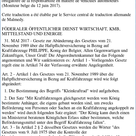
obligatoire de la responsabilité en matière de véhicules automoteurs
(Moniteur belge du 12 juin 2017).
Cette traduction a été établie par le Service central de traduction allemande
de Malmedy.
FÖDERALER ÖFFENTLICHER DIENST WIRTSCHAFT, KMB,
MITTELSTAND UND ENERGIE
31. MAI 2017 - Gesetz zur Abänderung des Gesetzes vom 21.
November 1989 über die Haftpflichtversicherung in Bezug auf
Kraftfahrzeuge PHILIPPE, Konig der Belgier, Allen Gegenwartigen und
Zukunftigen, Unser Gruß! Die Abgeordnetenkammer hat das Folgende
angenommen und Wir sanktionieren es: Artikel 1 - Vorliegendes Gesetz
regelt eine in Artikel 74 der Verfassung erwähnte Angelegenheit.
Art. 2 - Artikel 1 des Gesetzes vom 21. November 1989 über die
Haftpflichtversicherung in Bezug auf Kraftfahrzeuge wird wie folgt
abgeändert:
1. Die Bestimmung des Begriffs "Kleinkraftrad" wird aufgehoben.
2. Der Satz "Mit Kraftfahrzeugen gleichgesetzt werden vom König
bestimmte Anhänger, die eigens gebaut worden sind, um zwecks
Beförderung von Personen oder Sachen an ein Kraftfahrzeug angekoppelt zu
werden" wird durch folgenden Satz ergänzt: "Der König kann durch einen
im Ministerrat beratenen Königlichen Erlass näher bestimmen, welche
Beförderungsmittel unter den Begriff Kraftfahrzeug fallen".
Art. 3 - In Artikel 2 § 2 desselben Gesetzes werden die Wörter "des
Gesetzes vom 9. Juli 1975 über die Kontrolle der