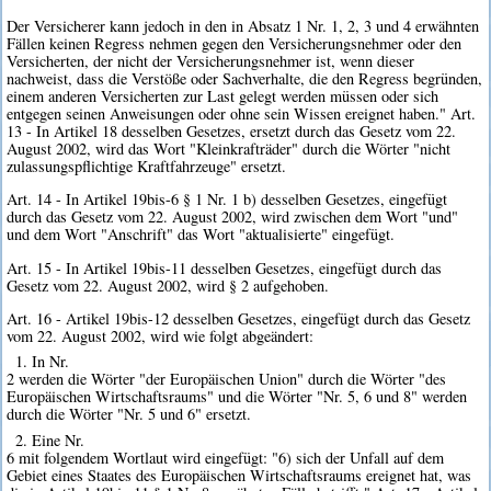
Der Versicherer kann jedoch in den in Absatz 1 Nr. 1, 2, 3 und 4 erwähnten
Fällen keinen Regress nehmen gegen den Versicherungsnehmer oder den
Versicherten, der nicht der Versicherungsnehmer ist, wenn dieser
nachweist, dass die Verstöße oder Sachverhalte, die den Regress begründen,
einem anderen Versicherten zur Last gelegt werden müssen oder sich
entgegen seinen Anweisungen oder ohne sein Wissen ereignet haben." Art.
13 - In Artikel 18 desselben Gesetzes, ersetzt durch das Gesetz vom 22.
August 2002, wird das Wort "Kleinkrafträder" durch die Wörter "nicht
zulassungspflichtige Kraftfahrzeuge" ersetzt.
Art. 14 - In Artikel 19bis-6 § 1 Nr. 1 b) desselben Gesetzes, eingefügt
durch das Gesetz vom 22. August 2002, wird zwischen dem Wort "und"
und dem Wort "Anschrift" das Wort "aktualisierte" eingefügt.
Art. 15 - In Artikel 19bis-11 desselben Gesetzes, eingefügt durch das
Gesetz vom 22. August 2002, wird § 2 aufgehoben.
Art. 16 - Artikel 19bis-12 desselben Gesetzes, eingefügt durch das Gesetz
vom 22. August 2002, wird wie folgt abgeändert:
1. In Nr.
2 werden die Wörter "der Europäischen Union" durch die Wörter "des
Europäischen Wirtschaftsraums" und die Wörter "Nr. 5, 6 und 8" werden
durch die Wörter "Nr. 5 und 6" ersetzt.
2. Eine Nr.
6 mit folgendem Wortlaut wird eingefügt: "6) sich der Unfall auf dem
Gebiet eines Staates des Europäischen Wirtschaftsraums ereignet hat, was