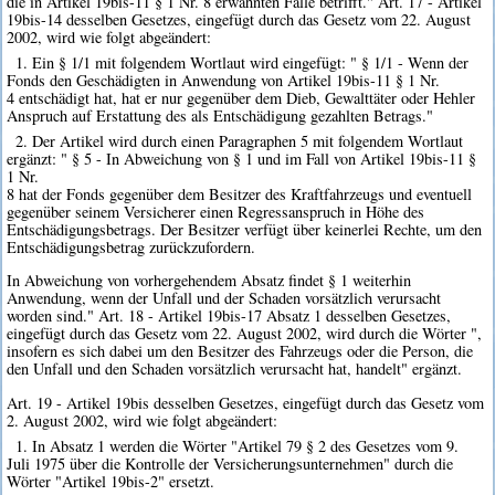
die in Artikel 19bis-11 § 1 Nr. 8 erwähnten Fälle betrifft." Art. 17 - Artikel
19bis-14 desselben Gesetzes, eingefügt durch das Gesetz vom 22. August
2002, wird wie folgt abgeändert:
1. Ein § 1/1 mit folgendem Wortlaut wird eingefügt: " § 1/1 - Wenn der
Fonds den Geschädigten in Anwendung von Artikel 19bis-11 § 1 Nr.
4 entschädigt hat, hat er nur gegenüber dem Dieb, Gewalttäter oder Hehler
Anspruch auf Erstattung des als Entschädigung gezahlten Betrags."
2. Der Artikel wird durch einen Paragraphen 5 mit folgendem Wortlaut
ergänzt: " § 5 - In Abweichung von § 1 und im Fall von Artikel 19bis-11 §
1 Nr.
8 hat der Fonds gegenüber dem Besitzer des Kraftfahrzeugs und eventuell
gegenüber seinem Versicherer einen Regressanspruch in Höhe des
Entschädigungsbetrags. Der Besitzer verfügt über keinerlei Rechte, um den
Entschädigungsbetrag zurückzufordern.
In Abweichung von vorhergehendem Absatz findet § 1 weiterhin
Anwendung, wenn der Unfall und der Schaden vorsätzlich verursacht
worden sind." Art. 18 - Artikel 19bis-17 Absatz 1 desselben Gesetzes,
eingefügt durch das Gesetz vom 22. August 2002, wird durch die Wörter ",
insofern es sich dabei um den Besitzer des Fahrzeugs oder die Person, die
den Unfall und den Schaden vorsätzlich verursacht hat, handelt" ergänzt.
Art. 19 - Artikel 19bis desselben Gesetzes, eingefügt durch das Gesetz vom
2. August 2002, wird wie folgt abgeändert:
1. In Absatz 1 werden die Wörter "Artikel 79 § 2 des Gesetzes vom 9.
Juli 1975 über die Kontrolle der Versicherungsunternehmen" durch die
Wörter "Artikel 19bis-2" ersetzt.