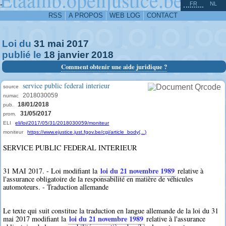
^
-
FR
NL
RSS
A PROPOS
WEB LOG
CONTACT
Loi du
31
mai
2017
publié le
18
janvier
2018
Comment obtenir une aide juridique ?
service public federal interieur
source
2018030059
numac
18/01/2018
pub.
31/05/2017
prom.
ELI
eli/loi/2017/05/31/2018030059/moniteur
moniteur
https://www.ejustice.just.fgov.be/cgi/article_body(...)
SERVICE PUBLIC FEDERAL INTERIEUR
loi du 21 novembre 1989
31 MAI 2017. - Loi modifiant la
relative à
l'assurance obligatoire de la responsabilité en matière de véhicules
automoteurs. - Traduction allemande
Le texte qui suit constitue la traduction en langue allemande de la loi du 31
loi du 21 novembre 1989
mai 2017 modifiant la
relative à l'assurance