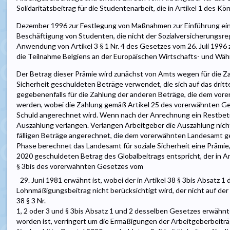
Solidaritätsbeitrag für die Studentenarbeit, die in Artikel 1 des Kö
Dezember 1996 zur Festlegung von Maßnahmen zur Einführung eines
Beschäftigung von Studenten, die nicht der Sozialversicherungsre
Anwendung von Artikel 3 § 1 Nr. 4 des Gesetzes vom 26. Juli 1996 z
die Teilnahme Belgiens an der Europäischen Wirtschafts- und Wäh
Der Betrag dieser Prämie wird zunächst von Amts wegen für die Z
Sicherheit geschuldeten Beträge verwendet, die sich auf das drit
gegebenenfalls für die Zahlung der anderen Beträge, die dem vo
werden, wobei die Zahlung gemäß Artikel 25 des vorerwähnten Ges
Schuld angerechnet wird. Wenn nach der Anrechnung ein Restbetr
Auszahlung verlangen. Verlangen Arbeitgeber die Auszahlung nicht
fälligen Beträge angerechnet, die dem vorerwähnten Landesamt ge
Phase berechnet das Landesamt für soziale Sicherheit eine Prämie,
2020 geschuldeten Betrag des Globalbeitrags entspricht, der in Arti
§ 3bis des vorerwähnten Gesetzes vom
29. Juni 1981 erwähnt ist, wobei der in Artikel 38 § 3bis Absatz
Lohnmäßigungsbeitrag nicht berücksichtigt wird, der nicht auf de
38 § 3 Nr.
1, 2 oder 3 und § 3bis Absatz 1 und 2 desselben Gesetzes erwähn
worden ist, verringert um die Ermäßigungen der Arbeitgeberbeit