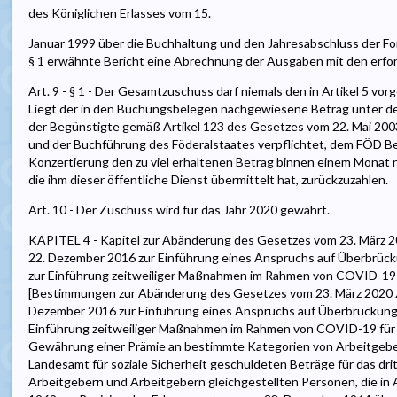
des Königlichen Erlasses vom 15.
Januar 1999 über die Buchhaltung und den Jahresabschluss der Fond
§ 1 erwähnte Bericht eine Abrechnung der Ausgaben mit den erfo
Art. 9 - § 1 - Der Gesamtzuschuss darf niemals den in Artikel 5 vo
Liegt der in den Buchungsbelegen nachgewiesene Betrag unter dem
der Begünstigte gemäß Artikel 123 des Gesetzes vom 22. Mai 200
und der Buchführung des Föderalstaates verpflichtet, dem FÖD Be
Konzertierung den zu viel erhaltenen Betrag binnen einem Monat 
die ihm dieser öffentliche Dienst übermittelt hat, zurückzuzahlen.
Art. 10 - Der Zuschuss wird für das Jahr 2020 gewährt.
KAPITEL 4 - Kapitel zur Abänderung des Gesetzes vom 23. März 
22. Dezember 2016 zur Einführung eines Anspruchs auf Überbrü
zur Einführung zeitweiliger Maßnahmen im Rahmen von COVID-19 fü
[Bestimmungen zur Abänderung des Gesetzes vom 23. März 2020 
Dezember 2016 zur Einführung eines Anspruchs auf Überbrückun
Einführung zeitweiliger Maßnahmen im Rahmen von COVID-19 für 
Gewährung einer Prämie an bestimmte Kategorien von Arbeitgeber
Landesamt für soziale Sicherheit geschuldeten Beträge für das dritt
Arbeitgebern und Arbeitgebern gleichgestellten Personen, die in A