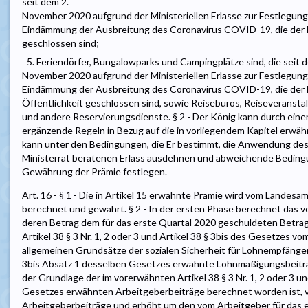
seit dem 2.
November 2020 aufgrund der Ministeriellen Erlasse zur Festlegun
Eindämmung der Ausbreitung des Coronavirus COVID-19, die der M
geschlossen sind;
5. Feriendörfer, Bungalowparks und Campingplätze sind, die seit 
November 2020 aufgrund der Ministeriellen Erlasse zur Festlegun
Eindämmung der Ausbreitung des Coronavirus COVID-19, die der Mi
Öffentlichkeit geschlossen sind, sowie Reisebüros, Reiseveranstal
und andere Reservierungsdienste. § 2 - Der König kann durch einen
ergänzende Regeln in Bezug auf die in vorliegendem Kapitel erwähn
kann unter den Bedingungen, die Er bestimmt, die Anwendung des 
Ministerrat beratenen Erlass ausdehnen und abweichende Beding
Gewährung der Prämie festlegen.
Art. 16 - § 1 - Die in Artikel 15 erwähnte Prämie wird vom Landesam
berechnet und gewährt. § 2 - In der ersten Phase berechnet das 
deren Betrag dem für das erste Quartal 2020 geschuldeten Betrag 
Artikel 38 § 3 Nr. 1, 2 oder 3 und Artikel 38 § 3bis des Gesetzes vo
allgemeinen Grundsätze der sozialen Sicherheit für Lohnempfänger 
3bis Absatz 1 desselben Gesetzes erwähnte Lohnmäßigungsbeitrag 
der Grundlage der im vorerwähnten Artikel 38 § 3 Nr. 1, 2 oder 3 u
Gesetzes erwähnten Arbeitgeberbeiträge berechnet worden ist, v
Arbeitgeberbeiträge und erhöht um den vom Arbeitgeber für das 