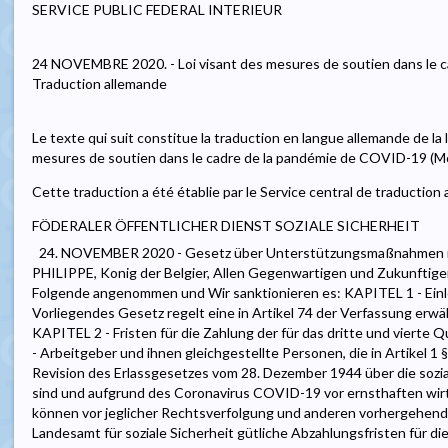
SERVICE PUBLIC FEDERAL INTERIEUR
24 NOVEMBRE 2020. - Loi visant des mesures de soutien dans le c
Traduction allemande
Le texte qui suit constitue la traduction en langue allemande de la
mesures de soutien dans le cadre de la pandémie de COVID-19 (M
Cette traduction a été établie par le Service central de traduction
FÖDERALER ÖFFENTLICHER DIENST SOZIALE SICHERHEIT
24. NOVEMBER 2020 - Gesetz über Unterstützungsmaßnahmen
PHILIPPE, Konig der Belgier, Allen Gegenwartigen und Zukunftig
Folgende angenommen und Wir sanktionieren es: KAPITEL 1 - Einl
Vorliegendes Gesetz regelt eine in Artikel 74 der Verfassung erw
KAPITEL 2 - Fristen für die Zahlung der für das dritte und vierte 
- Arbeitgeber und ihnen gleichgestellte Personen, die in Artikel 1
Revision des Erlassgesetzes vom 28. Dezember 1944 über die sozi
sind und aufgrund des Coronavirus COVID-19 vor ernsthaften wirt
können vor jeglicher Rechtsverfolgung und anderen vorhergehen
Landesamt für soziale Sicherheit gütliche Abzahlungsfristen für di