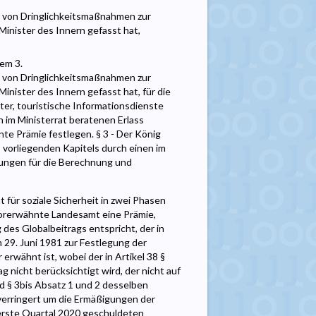
g von Dringlichkeitsmaßnahmen zur
inister des Innern gefasst hat,
dem 3.
g von Dringlichkeitsmaßnahmen zur
nister des Innern gefasst hat, für die
ter, touristische Informationsdienste
 im Ministerrat beratenen Erlass
te Prämie festlegen. § 3 - Der König
vorliegenden Kapitels durch einen im
ungen für die Berechnung und
t für soziale Sicherheit in zwei Phasen
vorerwähnte Landesamt eine Prämie,
des Globalbeitrags entspricht, der in
m 29. Juni 1981 zur Festlegung der
erwähnt ist, wobei der in Artikel 38 §
nicht berücksichtigt wird, der nicht auf
nd § 3bis Absatz 1 und 2 desselben
erringert um die Ermäßigungen der
erste Quartal 2020 geschuldeten