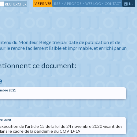
-
-
-
-
VIE PRIVÉE
RSS
A PROPOS
WEB LOG
CONTACT
FR
NL
ntenu du Moniteur Belge trié par date de publication et de
ur le rendre facilement lisible et imprimable, et enrichi par un
ntionnent ce document:
e
embre 2021
re 2020
exécution de l'article 15 de la loi du 24 novembre 2020 visant des
dans le cadre de la pandémie du COVID-19