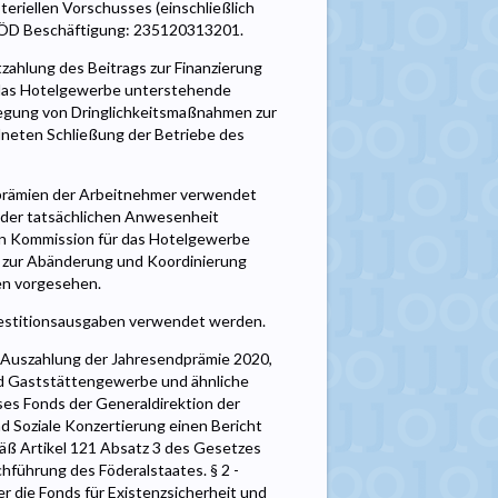
eriellen Vorschusses (einschließlich
 FÖD Beschäftigung: 235120313201.
htzahlung des Beitrags zur Finanzierung
 das Hotelgewerbe unterstehende
tlegung von Dringlichkeitsmaßnahmen zur
eten Schließung der Betriebe des
dprämien der Arbeitnehmer verwendet
ie der tatsächlichen Anwesenheit
chen Kommission für das Hotelgewerbe
0 zur Abänderung und Koordinierung
en vorgesehen.
Investitionsausgaben verwendet werden.
r Auszahlung der Jahresendprämie 2020,
und Gaststättengewerbe und ähnliche
ses Fonds der Generaldirektion der
d Soziale Konzertierung einen Bericht
äß Artikel 121 Absatz 3 des Gesetzes
hführung des Föderalstaates. § 2 -
 die Fonds für Existenzsicherheit und