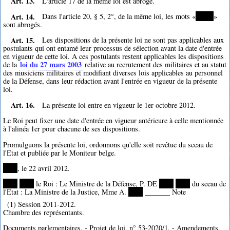
Art. 13.
L'article 17 de la même loi est abrogé.
Art. 14.
Dans l'article 20, § 5, 2°, de la même loi, les mots «
*****
»
sont abrogés.
Art. 15.
Les dispositions de la présente loi ne sont pas applicables aux
postulants qui ont entamé leur processus de sélection avant la date d'entrée
en vigueur de cette loi. A ces postulants restent applicables les dispositions
loi du 27 mars 2003
de la
relative au recrutement des militaires et au statut
des musiciens militaires et modifiant diverses lois applicables au personnel
de la Défense, dans leur rédaction avant l'entrée en vigueur de la présente
loi.
Art. 16.
La présente loi entre en vigueur le 1er octobre 2012.
Le Roi peut fixer une date d'entrée en vigueur antérieure à celle mentionnée
à l'alinéa 1er pour chacune de ses dispositions.
Promulguons la présente loi, ordonnons qu'elle soit revêtue du sceau de
l'Etat et publiée par le Moniteur belge.
****
, le 22 avril 2012.
****
****
le Roi : Le Ministre de la Défense, P. DE
****
****
du sceau de
l'Etat : La Ministre de la Justice, Mme A.
****
_______ Note
(1) Session 2011-2012.
Chambre des représentants.
Documents parlementaires. - Projet de loi, n° 53-2020/1. - Amendements,