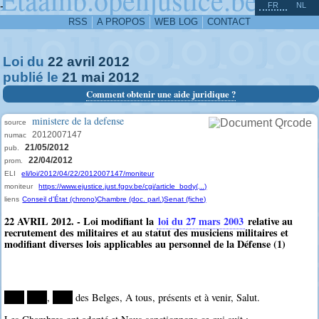
^
-
FR
NL
RSS
A PROPOS
WEB LOG
CONTACT
Loi du
22
avril
2012
publié le
21
mai
2012
Comment obtenir une aide juridique ?
ministere de la defense
source
2012007147
numac
21/05/2012
pub.
22/04/2012
prom.
ELI
eli/loi/2012/04/22/2012007147/moniteur
moniteur
https://www.ejustice.just.fgov.be/cgi/article_body(...)
liens
Conseil d'État (chrono)
Chambre (doc. parl.)
Senat (fiche)
22 AVRIL 2012. - Loi modifiant la
loi du 27 mars 2003
relative au
recrutement des militaires et au statut des musiciens militaires et
modifiant diverses lois applicables au personnel de la Défense (1)
****
****
,
****
des Belges, A tous, présents et à venir, Salut.