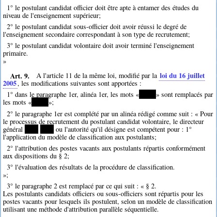
1° le postulant candidat officier doit être apte à entamer des études du
niveau de l'enseignement supérieur;
2° le postulant candidat sous-officier doit avoir réussi le degré de
l'enseignement secondaire correspondant à son type de recrutement;
3° le postulant candidat volontaire doit avoir terminé l'enseignement
primaire.
»
Art. 9.
loi du 16 juillet
A l'article 11 de la même loi, modifié par la
2005
, les modifications suivantes sont apportées :
1° dans le paragraphe 1er, alinéa 1er, les mots «
*****
» sont remplacés par
les mots «
*****
»;
2° le paragraphe 1er est complété par un alinéa rédigé comme suit : « Pour
le processus de recrutement du postulant candidat volontaire, le directeur
général
****
****
ou l'autorité qu'il désigne est compétent pour : 1°
l'application du modèle de classification aux postulants;
2° l'attribution des postes vacants aux postulants répartis conformément
aux dispositions du § 2;
3° l'évaluation des résultats de la procédure de classification.
»;
3° le paragraphe 2 est remplacé par ce qui suit : « § 2.
Les postulants candidats officiers ou sous-officiers sont répartis pour les
postes vacants pour lesquels ils postulent, selon un modèle de classification
utilisant une méthode d'attribution parallèle séquentielle.