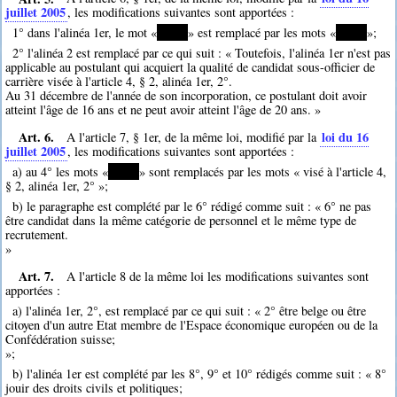
juillet 2005
, les modifications suivantes sont apportées :
1° dans l'alinéa 1er, le mot «
*****
» est remplacé par les mots «
*****
»;
2° l'alinéa 2 est remplacé par ce qui suit : « Toutefois, l'alinéa 1er n'est pas
applicable au postulant qui acquiert la qualité de candidat sous-officier de
carrière visée à l'article 4, § 2, alinéa 1er, 2°.
Au 31 décembre de l'année de son incorporation, ce postulant doit avoir
atteint l'âge de 16 ans et ne peut avoir atteint l'âge de 20 ans. »
Art. 6.
loi du 16
A l'article 7, § 1er, de la même loi, modifié par la
juillet 2005
, les modifications suivantes sont apportées :
a) au 4° les mots «
*****
» sont remplacés par les mots « visé à l'article 4,
§ 2, alinéa 1er, 2° »;
b) le paragraphe est complété par le 6° rédigé comme suit : « 6° ne pas
être candidat dans la même catégorie de personnel et le même type de
recrutement.
»
Art. 7.
A l'article 8 de la même loi les modifications suivantes sont
apportées :
a) l'alinéa 1er, 2°, est remplacé par ce qui suit : « 2° être belge ou être
citoyen d'un autre Etat membre de l'Espace économique européen ou de la
Confédération suisse;
»;
b) l'alinéa 1er est complété par les 8°, 9° et 10° rédigés comme suit : « 8°
jouir des droits civils et politiques;