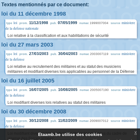
Textes mentionnés par ce document:
loi du 11 décembre 1998
loi
ministere
11/12/1998
07/05/1999
1999007004
type
prom.
pub.
numac
source
de la defense nationale
Loi relative à la classification et aux habilitations de sécurité
loi du 27 mars 2003
loi
ministere
27/03/2003
30/04/2003
2003007119
type
prom.
pub.
numac
source
de la defense
Loi relative au recrutement des militaires et au statut des musiciens
militaires et modifiant diverses lois applicables au personnel de la Défense
loi du 16 juillet 2005
loi
ministere
16/07/2005
10/08/2005
2005007190
type
prom.
pub.
numac
source
de la defense
Loi modifiant diverses lois relatives au statut des militaires
loi du 30 décembre 2008
loi
ministere
30/12/2008
11/02/2009
2009007012
type
prom.
pub.
numac
source
de la defense
x
Loi modifiant diverses lois relatives au statut des militaires du cadre de
Etaamb.be utilise des cookies
réserve des Forces armées