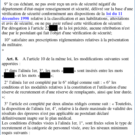
9° le cas échéant, ne pas avoir reçu un avis de sécurité négatif du
département d'état-major renseignement et sécurité, délivré sur la base d'une
loi du 11
vérification de sécurité conformément aux dispositions de la
décembre 1998
relative à la classification et aux habilitations, attestations
et avis de sécurité, ou ne pas avoir refusé cette vérification de sécurité.
Par dérogation à l'article 22
****
de la loi précitée, aucune rétribution n'est
due par le postulant qui fait l'objet d'une vérification de sécurité;
10° satisfaire aux prescriptions réglementaires relatives à la présentation
du militaire.
»
Art. 8.
A l'article 10 de la même loi, les modifications suivantes sont
apportées :
1° dans l'alinéa 1er, 3°, les mots «
*****
» sont insérés entre les mots
«
*****
» et les mots «
*****
»;
2° l'alinéa 1er est complété par le 6° rédigé comme suit : « 6° les
conditions et les modalités relatives à la constitution et l'utilisation d'une
réserve de recrutement et d'une réserve de remplaçants, ainsi que leur durée.
»;
3° l'article est complété par deux alinéas rédigés comme suit : « Toutefois,
la disposition de l'alinéa 1er, 4°, relative à la durée maximale de validité des
résultats des épreuves n'est pas applicable au postulant déclaré
définitivement inapte sur le plan médical.
Les conditions d'études visées à l'alinéa 1er, 1°, sont fixées selon le type de
recrutement et la catégorie de personnel visée, avec les niveaux minimum
requis suivants :