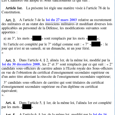
Les Chambres ont adopté et Nous sanctionnons ce qui suit :
Article 1er.
La présente loi règle une matière visée à l'article 78 de la
Constitution.
Art. 2.
loi du 27 mars 2003
A l'article 3 de la
relative au recrutement
des militaires et au statut des musiciens militaires et modifiant diverses lois
applicables au personnel de la Défense, les modifications suivantes sont
apportées :
a) au 3°, les mots «
*****
» sont remplacés par les mots «
*****
»;
b) l'article est complété par le 7° rédigé comme suit : « 7° «
*****
» : le
jour qui n'est ni un samedi, ni un dimanche, ni un jour férié.
»
Art. 3.
Dans l'article 4, § 2, alinéa 1er, de la même loi, modifié par la
loi du 30 décembre 2008
, les 2° et 3° sont remplacés par ce qui suit : « 2°
candidats sous-officiers de carrière admis à l'Ecole royale des Sous-officiers
en vue de l'obtention du certificat d'enseignement secondaire supérieur ou
d'un autre titre attestant la réussite de l'enseignement secondaire supérieur;
3° candidats sous-officiers de carrière qui sont titulaires du certificat
d'enseignement secondaire supérieur ou d'un diplôme ou certificat
équivalent;
».
Art. 4.
Dans l'article 5, § 1er, de la même loi, l'alinéa 1er est complété
par les mots «
*****
»
Art. 5.
loi du 16
A l'article 6, § 1er, de la même loi, modifié par la