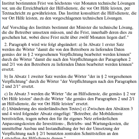
Institut bestimmten Frist von höchstens vier Monaten technische Lösungen
vor, um die Erreichbarkeit der Hilfsdienste, die vor Ort Hilfe leisten, per
Textnachricht zu gewährleisten. Das Institut konsultiert die Hilfsdienste, die
vor Ort Hilfe leisten, zu den vorgeschlagenen technischen Lösungen.
Auf Vorschlag des Instituts bestimmt der Minister die technische Lösung,
die die Betreiber umsetzen müssen, und die Frist, innerhalb deren dies zu
geschehen hat, wobei diese Frist nicht über zwölf Monaten liegen darf."
2. Paragraph 4 wird wie folgt abgeändert: a) In Absatz 1 erster Satz
werden die Wörter "damit die von den Betreibern zu liefernden Daten
gemäss der in § 2 vorgesehenen Verpflichtung bearbeitet werden können"
durch die Wörter "damit die nach den Verpflichtungen der Paragraphen 2
und 2/1 von den Betreibern zu liefernden Daten bearbeitet werden können"
ersetzt.
b) In Absatz 1 zweiter Satz werden die Wörter "der in § 2 vorgesehenen
Verpflichtung" durch die Wörter "der Verpflichtungen nach den Paragraphen
2 und 2/1" ersetzt.
c) In Absatz 3 werden die Wörter "die an Hilfsdienste, die gemäss § 2 vor
Ort Hilfe leisten" durch die Wörter "die gemäss den Paragraphen 2 und 2/1
an Hilfsdienste, die vor Ort Hilfe leisten" ersetzt.
d) [Abänderung des niederländischen Textes] e) Zwischen den Absätzen 3
und 4 wird folgender Absatz eingefügt: "Betreiber, die Mobildienste
bereitstellen, tragen neben den für ihr eigenes Netz erforderlichen
Anpassungskosten die Investitions-, Betriebs- und Wartungskosten, die
unmittelbar Ausbau und Instandhaltung der bei der Umsetzung der
Verpflichtung nach § 2/1 benutzten zentralen Schnittstellen an den
Leitstellen der Hilfsdienste dienen."