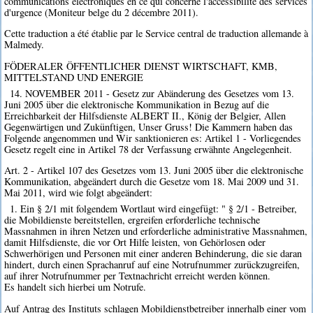
communications électroniques en ce qui concerne l'accessibilité des services
d'urgence (Moniteur belge du 2 décembre 2011).
Cette traduction a été établie par le Service central de traduction allemande à
Malmedy.
FÖDERALER ÖFFENTLICHER DIENST WIRTSCHAFT, KMB,
MITTELSTAND UND ENERGIE
14. NOVEMBER 2011 - Gesetz zur Abänderung des Gesetzes vom 13.
Juni 2005 über die elektronische Kommunikation in Bezug auf die
Erreichbarkeit der Hilfsdienste ALBERT II., König der Belgier, Allen
Gegenwärtigen und Zukünftigen, Unser Gruss! Die Kammern haben das
Folgende angenommen und Wir sanktionieren es: Artikel 1 - Vorliegendes
Gesetz regelt eine in Artikel 78 der Verfassung erwähnte Angelegenheit.
Art. 2 - Artikel 107 des Gesetzes vom 13. Juni 2005 über die elektronische
Kommunikation, abgeändert durch die Gesetze vom 18. Mai 2009 und 31.
Mai 2011, wird wie folgt abgeändert:
1. Ein § 2/1 mit folgendem Wortlaut wird eingefügt: " § 2/1 - Betreiber,
die Mobildienste bereitstellen, ergreifen erforderliche technische
Massnahmen in ihren Netzen und erforderliche administrative Massnahmen,
damit Hilfsdienste, die vor Ort Hilfe leisten, von Gehörlosen oder
Schwerhörigen und Personen mit einer anderen Behinderung, die sie daran
hindert, durch einen Sprachanruf auf eine Notrufnummer zurückzugreifen,
auf ihrer Notrufnummer per Textnachricht erreicht werden können.
Es handelt sich hierbei um Notrufe.
Auf Antrag des Instituts schlagen Mobildienstbetreiber innerhalb einer vom