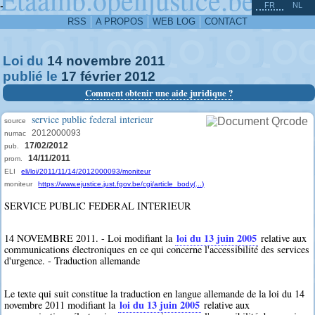
^
-
FR
NL
RSS
A PROPOS
WEB LOG
CONTACT
Loi du
14
novembre
2011
publié le
17
février
2012
Comment obtenir une aide juridique ?
service public federal interieur
source
2012000093
numac
17/02/2012
pub.
14/11/2011
prom.
ELI
eli/loi/2011/11/14/2012000093/moniteur
moniteur
https://www.ejustice.just.fgov.be/cgi/article_body(...)
SERVICE PUBLIC FEDERAL INTERIEUR
loi du 13 juin 2005
14 NOVEMBRE 2011. - Loi modifiant la
relative aux
communications électroniques en ce qui concerne l'accessibilité des services
d'urgence. - Traduction allemande
Le texte qui suit constitue la traduction en langue allemande de la loi du 14
loi du 13 juin 2005
novembre 2011 modifiant la
relative aux