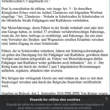
Verkehrsschild C3 angebracht ist."
Pour la consultation du tableau, voir image Art. 3 - In denselben
Königlichen Erlass wird ein Artikel 22undecies mit folgendem Wortlaut
eingefügt: "Art. 22undecies - Verkehr in Schulstraßen In Schulstraßen ist
die öffentliche Straße Fußgängern und Radfahrern vorbehalten.
Nur Motorfahrzeuge, deren Führer in der Straße wohnhaft sind oder dort
eine Garage haben, in Artikel 37 erwähnte vorfahrtsberechtigte Fahrzeuge,
wenn die Art ihres Auftrags es rechtfertigt, und Fahrzeuge, die mit einer
vom Verwalter des Straßen- und Wegenetzes erteilten Erlaubnis versehen
sind, haben Zugang zu einer Schulstraße.
Führer, die in Schulstraßen verkehren, fahren mit Schrittgeschwindigkeit;
sie geben den Durchgang frei für Fußgänger und Radfahrer, gewähren ihnen
Vorfahrt und halten nötigenfalls an. Führer von Motorfahrzeugen dürfen
Fußgänger und Radfahrer weder gefährden noch behindern." Art. 4 - Der
König kann die durch die Artikel 2 und 3 abgeänderten Bestimmungen
aufheben, ergänzen, abändern oder ersetzen.
Wir fertigen das vorliegende Gesetz aus und ordnen an, dass es mit dem
Staatssiegel versehen und durch das Belgische Staatsblatt veröffentlicht
wird.
Gegeben zu Brüssel, den 2. September 2018 PHILIPPE Von Königs wegen:
Der Minister der Mobilität Fr. BELLOT Mit dem Staatssiegel versehen:
x
Etaamb.be utilise des cookies
Der Minister der Justiz, K. GEENS
Etaamb.be utilise les cookies pour retenir votre préférence linguistique et
pour mieux comprendre comment etaamb.be est utilisé.