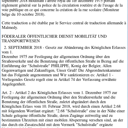
septembre 2018 modifiant l'arrêté royal du 1er décembre 1975 portant
règlement général sur la police de la circulation routière et de l'usage de la
voie publique en ce qui concerne la création de la rue scolaire (Moniteur
belge du 10 octobre 2018).
Cette traduction a été établie par le Service central de traduction allemande à
Malmedy.
FÖDERALER ÖFFENTLICHER DIENST MOBILITÄT UND
TRANSPORTWESEN
2. SEPTEMBER 2018 - Gesetz zur Abänderung des Königlichen Erlasses
vom 1.
Dezember 1975 zur Festlegung der allgemeinen Ordnung über den
Straßenverkehr und die Benutzung der öffentlichen Straße in Bezug auf die
Einführung der "Schulstraße" PHILIPPE, Konig der Belgier, Allen
Gegenwartigen und Zukunftigen, Unser Gruß! Die Abgeordnetenkammer
hat das Folgende angenommen und Wir sanktionieren es: Artikel 1 -
Vorliegendes Gesetz regelt eine in Artikel 74 der Verfassung erwähnte
Angelegenheit.
Art. 2 - Artikel 2 des Königlichen Erlasses vom 1. Dezember 1975 zur
Festlegung der allgemeinen Ordnung über den Straßenverkehr und die
Benutzung der öffentlichen Straße, zuletzt abgeändert durch den
Königlichen Erlass vom 10. Februar 2018, wird durch einen Artikel 2.68
mit folgendem Wortlaut ergänzt: "2.68 "Schulstraße" eine in der Nähe einer
Schule gelegene öffentliche Straße, deren Zugänge zeitweilig und zu
bestimmten Uhrzeiten mit einer mobilen Absperrung versehen sind, an der
das durch ein Zusatzschild mit dem Vermerk "Schulstraße" ergänzte