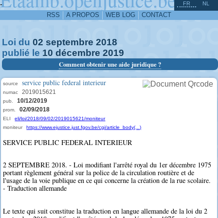
^
-
FR
NL
RSS
A PROPOS
WEB LOG
CONTACT
Loi du
02
septembre
2018
publié le
10
décembre
2019
Comment obtenir une aide juridique ?
service public federal interieur
source
2019015621
numac
10/12/2019
pub.
02/09/2018
prom.
ELI
eli/loi/2018/09/02/2019015621/moniteur
moniteur
https://www.ejustice.just.fgov.be/cgi/article_body(...)
SERVICE PUBLIC FEDERAL INTERIEUR
2 SEPTEMBRE 2018. - Loi modifiant l'arrêté royal du 1er décembre 1975
portant règlement général sur la police de la circulation routière et de
l'usage de la voie publique en ce qui concerne la création de la rue scolaire.
- Traduction allemande
Le texte qui suit constitue la traduction en langue allemande de la loi du 2