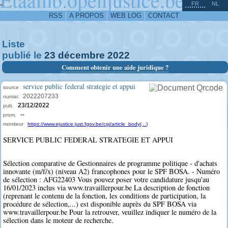
^
-
FR
NL
RSS
A PROPOS
WEB LOG
CONTACT
Liste
publié le
23
décembre
2022
Comment obtenir une aide juridique ?
service public federal strategie et appui
source
2022207233
numac
23/12/2022
pub.
--
prom.
moniteur
https://www.ejustice.just.fgov.be/cgi/article_body(...)
SERVICE PUBLIC FEDERAL STRATEGIE ET APPUI
Sélection comparative de Gestionnaires de programme politique - d'achats
innovante (m/f/x) (niveau A2) francophones pour le SPF BOSA. - Numéro
de sélection : AFG22403 Vous pouvez poser votre candidature jusqu'au
16/01/2023 inclus via www.travaillerpour.be La description de fonction
(reprenant le contenu de la fonction, les conditions de participation, la
procédure de sélection,...) est disponible auprès du SPF BOSA via
www.travaillerpour.be Pour la retrouver, veuillez indiquer le numéro de la
sélection dans le moteur de recherche.