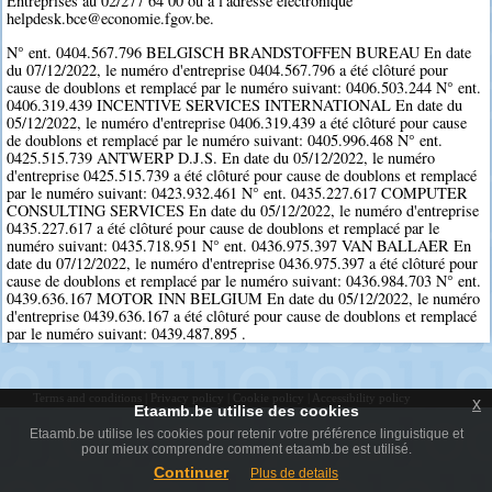
Entreprises au 02/277 64 00 ou à l'adresse électronique
helpdesk.bce@economie.fgov.be.
N° ent. 0404.567.796 BELGISCH BRANDSTOFFEN BUREAU En date
du 07/12/2022, le numéro d'entreprise 0404.567.796 a été clôturé pour
cause de doublons et remplacé par le numéro suivant: 0406.503.244 N° ent.
0406.319.439 INCENTIVE SERVICES INTERNATIONAL En date du
05/12/2022, le numéro d'entreprise 0406.319.439 a été clôturé pour cause
de doublons et remplacé par le numéro suivant: 0405.996.468 N° ent.
0425.515.739 ANTWERP D.J.S. En date du 05/12/2022, le numéro
d'entreprise 0425.515.739 a été clôturé pour cause de doublons et remplacé
par le numéro suivant: 0423.932.461 N° ent. 0435.227.617 COMPUTER
CONSULTING SERVICES En date du 05/12/2022, le numéro d'entreprise
0435.227.617 a été clôturé pour cause de doublons et remplacé par le
numéro suivant: 0435.718.951 N° ent. 0436.975.397 VAN BALLAER En
date du 07/12/2022, le numéro d'entreprise 0436.975.397 a été clôturé pour
cause de doublons et remplacé par le numéro suivant: 0436.984.703 N° ent.
0439.636.167 MOTOR INN BELGIUM En date du 05/12/2022, le numéro
d'entreprise 0439.636.167 a été clôturé pour cause de doublons et remplacé
par le numéro suivant: 0439.487.895 .
Terms and conditions
|
Privacy policy
|
Cookie policy
|
Accessibility policy
x
Etaamb.be utilise des cookies
Etaamb.be utilise les cookies pour retenir votre préférence linguistique et
pour mieux comprendre comment etaamb.be est utilisé.
Continuer
Plus de details