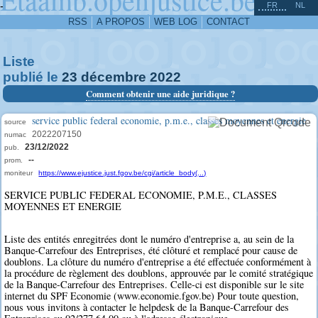
^
-
FR
NL
RSS
A PROPOS
WEB LOG
CONTACT
Liste
publié le
23
décembre
2022
Comment obtenir une aide juridique ?
service public federal economie, p.m.e., classes moyennes et energie
source
2022207150
numac
23/12/2022
pub.
--
prom.
moniteur
https://www.ejustice.just.fgov.be/cgi/article_body(...)
SERVICE PUBLIC FEDERAL ECONOMIE, P.M.E., CLASSES
MOYENNES ET ENERGIE
Liste des entités enregitrées dont le numéro d'entreprise a, au sein de la
Banque-Carrefour des Entreprises, été clôturé et remplacé pour cause de
doublons. La clôture du numéro d'entreprise a été effectuée conformément à
la procédure de règlement des doublons, approuvée par le comité stratégique
de la Banque-Carrefour des Entreprises. Celle-ci est disponible sur le site
internet du SPF Economie (www.economie.fgov.be) Pour toute question,
nous vous invitons à contacter le helpdesk de la Banque-Carrefour des