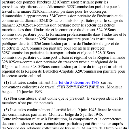
paritaire des pompes funèbres 321Commission paritaire pour les
grossistes-répartiteurs de médicaments 322Commission paritaire pour le
travail intérimaire 323Commission paritaire pour les concierges
d'immeubles à appartements 324Commission paritaire de l'industrie et du
commerce du diamant 324.01Sous-commission paritaire pour le sciage du
diamant 324.02Sous-commission paritaire pour le secteur des petites
marchandises dans l'industrie et le commerce du diamant 324.03Sous-
commission paritaire pour la formation professionnelle dans l'industrie et le
commerce du diamant 325Commission paritaire pour les institutions
publiques de crédit 326Commission paritaire de l'industrie du gaz et de
l'électricité 327Commission paritaire pour les ateliers protégés
328Commission paritaire du transport urbain et régional 328.01Sous-
commission paritaire du transport urbain et régional de la Région flamande
328.02Sous-commission paritaire du transport urbain et régional de la
Région wallonne 328.03Sous-commission paritaire du transport urbain et
régional de la Région de Bruxelles-Capitale 329Commission paritaire pour
le secteur socio-culturel
loi du 5 décembre 1968
(1) Instituées conformément à la
sur les
conventions collectives de travail et les commissions paritaires, Moniteur
belge du 15 janvier 1969.
(2) Non constituées, étant donné que le président, le vice-président et les
membres n'ont pas été nommés.
(3) Instituées conformément à l'arrêté-loi du 9 juin 1945 fixant le statut
des commissions paritaires, Moniteur belge du 5 juillet 1945.
Toute information relative à l'institution, la composition et la compétence
des commissions et sous-commissions paritaires peut être obtenue auprès
du Service des relations collectives de travail du Ministère de l'Emploi et du