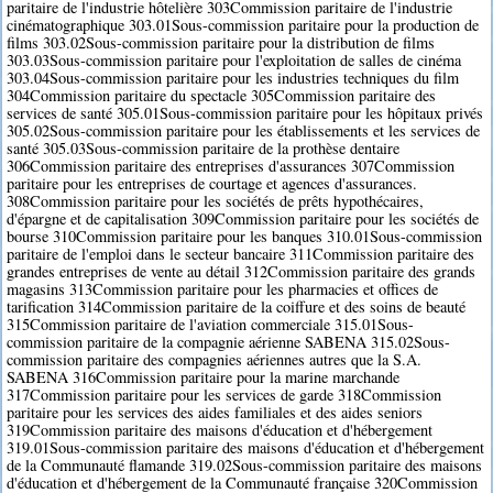
paritaire de l'industrie hôtelière 303Commission paritaire de l'industrie
cinématographique 303.01Sous-commission paritaire pour la production de
films 303.02Sous-commission paritaire pour la distribution de films
303.03Sous-commission paritaire pour l'exploitation de salles de cinéma
303.04Sous-commission paritaire pour les industries techniques du film
304Commission paritaire du spectacle 305Commission paritaire des
services de santé 305.01Sous-commission paritaire pour les hôpitaux privés
305.02Sous-commission paritaire pour les établissements et les services de
santé 305.03Sous-commission paritaire de la prothèse dentaire
306Commission paritaire des entreprises d'assurances 307Commission
paritaire pour les entreprises de courtage et agences d'assurances.
308Commission paritaire pour les sociétés de prêts hypothécaires,
d'épargne et de capitalisation 309Commission paritaire pour les sociétés de
bourse 310Commission paritaire pour les banques 310.01Sous-commission
paritaire de l'emploi dans le secteur bancaire 311Commission paritaire des
grandes entreprises de vente au détail 312Commission paritaire des grands
magasins 313Commission paritaire pour les pharmacies et offices de
tarification 314Commission paritaire de la coiffure et des soins de beauté
315Commission paritaire de l'aviation commerciale 315.01Sous-
commission paritaire de la compagnie aérienne SABENA 315.02Sous-
commission paritaire des compagnies aériennes autres que la S.A.
SABENA 316Commission paritaire pour la marine marchande
317Commission paritaire pour les services de garde 318Commission
paritaire pour les services des aides familiales et des aides seniors
319Commission paritaire des maisons d'éducation et d'hébergement
319.01Sous-commission paritaire des maisons d'éducation et d'hébergement
de la Communauté flamande 319.02Sous-commission paritaire des maisons
d'éducation et d'hébergement de la Communauté française 320Commission