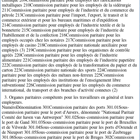
métalliques 210Commission paritaire pour les employés de la sidérurgie
211Commission paritaire pour employés de l'industrie et du commerce du
pétrole 213Commission paritaire pour l'import, l'export, le transit et le
commerce extérieur et pour les bureaux maritimes et d'expédition
214Commission paritaire pour employés de l'industrie textile et de la
bonneterie 215Commission paritaire pour employés de l'industrie de
l'habillement et de la confection 216Commission paritaire pour les
employés occupés chez les notaires 217Commission paritaire pour les
employés de casino 218Commission paritaire nationale auxiliaire pour
employés (3) 219Commission paritaire pour les organismes de contrôle
agréés 220Commission paritaire pour les employés de l'industrie
alimentaire 221Commission paritaire des employés de l'industrie papetière
222Commission paritaire des employés de la transformation du papier et du
carton 223Commission paritaire nationale des sports 224Commission
paritaire pour les employés des métaux non-ferreux 225Commission
paritaire pour les employés des institutions de l'enseignement libre
subventionné 226Commission paritaire pour les employés du commerce
international, du transport et des branches d'activité connexes (2)
3. Organes paritaires compétents pour les travailleurs en général et leurs
employeurs.
NuméroDénomination 301Commission paritaire des ports 301.01Sous-
commission paritaire pour le port d'Anvers, dénommée "Nationaal Paritair
Comité der haven van Antwerpen" 301.02Sous-commission paritaire pour
le port de Gand 301.03Sous-commission paritaire pour le port de Bruxelles
et de Vilvorde 301.04Sous-commission paritaire pour les ports d'Ostende et
de Nieuport 301.05Sous-commission paritaire pour le port de Zeebrugge
301.06Sous-commission paritaire pour le port de Bruges 302Commission