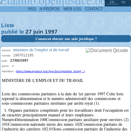
^
-
FR
NL
RSS
A PROPOS
WEB LOG
CONTACT
Liste
publié le
27
juin
1997
Comment obtenir une aide juridique ?
ministere de l'emploi et du travail
source
1997012185
numac
27/06/1997
pub.
--
prom.
moniteur
https://www.ejustice.just.fgov.be/cgi/article_body(...)
MINISTERE DE L'EMPLOI ET DU TRAVAIL
Liste des commissions paritaires à la date du 1er janvier 1997 Cette liste
reprend la dénomination et le numéro administratif des commissions et
sous-commissions paritaires instituées par arrêté royal (1).
1. Organes paritaires compétents pour les travailleurs dont l'occupation est
de caractère principalement manuel et leurs employeurs.
NuméroDénomination 100Commission paritaire auxiliaire pour ouvriers (2)
101Commission nationale mixte des mines 102Commission paritaire de
l'industrie des carrières 102.01Sous-commission paritaire de l'industrie des