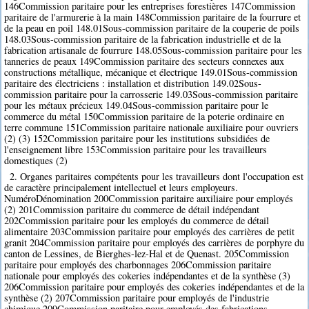
146Commission paritaire pour les entreprises forestières 147Commission
paritaire de l'armurerie à la main 148Commission paritaire de la fourrure et
de la peau en poil 148.01Sous-commission paritaire de la couperie de poils
148.03Sous-commission paritaire de la fabrication industrielle et de la
fabrication artisanale de fourrure 148.05Sous-commission paritaire pour les
tanneries de peaux 149Commission paritaire des secteurs connexes aux
constructions métallique, mécanique et électrique 149.01Sous-commission
paritaire des électriciens : installation et distribution 149.02Sous-
commission paritaire pour la carrosserie 149.03Sous-commission paritaire
pour les métaux précieux 149.04Sous-commission paritaire pour le
commerce du métal 150Commission paritaire de la poterie ordinaire en
terre commune 151Commission paritaire nationale auxiliaire pour ouvriers
(2) (3) 152Commission paritaire pour les institutions subsidiées de
l'enseignement libre 153Commission paritaire pour les travailleurs
domestiques (2)
2. Organes paritaires compétents pour les travailleurs dont l'occupation est
de caractère principalement intellectuel et leurs employeurs.
NuméroDénomination 200Commission paritaire auxiliaire pour employés
(2) 201Commission paritaire du commerce de détail indépendant
202Commission paritaire pour les employés du commerce de détail
alimentaire 203Commission paritaire pour employés des carrières de petit
granit 204Commission paritaire pour employés des carrières de porphyre du
canton de Lessines, de Bierghes-lez-Hal et de Quenast. 205Commission
paritaire pour employés des charbonnages 206Commission paritaire
nationale pour employés des cokeries indépendantes et de la synthèse (3)
206Commission paritaire pour employés des cokeries indépendantes et de la
synthèse (2) 207Commission paritaire pour employés de l'industrie
chimique 209Commission paritaire pour employés des fabrications