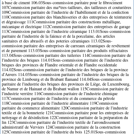
à base de ciment 106.03Sous-commission paritaire pour le fibrociment
107Commission paritaire des ma*tres-tailleurs, des tailleuses et couturières
109Commission paritaire de l'industrie de l'habillement et de la confection
110Commission paritaire des blanchisseries et des entreprises de teinturerie
et dégraissage 111Commission paritaire des constructions métallique,
mécanique et électrique 112Commission paritaire des entreprises de garage
113Commission paritaire de l'industrie céramique 113.01Sous-commission
paritaire de l'industrie de la faïence et de la porcelaine, des articles
sanitaires et des abrasifs et des poteries céramiques 113.02Sous-
commission paritaire des entreprises de carreaux céramiques de revêtement
et de pavement 113.03Sous-commission paritaire des produits réfractaires
113.04Sous-commission paritaire des tuileries 114Commission paritaire de
l'industrie des briques 114.01Sous-commission paritaire de l'industrie des
briques des provinces de Flandre orientale et de Flandre occidentale
114.02Sous-commission paritaire de l'industrie des briques de la province
d'Anvers 114.03Sous-commission paritaire de l'industrie des briques de la
province de Limbourg et du Brabant flamand 114.04Sous-commission
paritaire de l'industrie des briques des provinces de Liège, de Luxembourg,
de Namur et de Hainaut et du Brabant wallon 115Commission paritaire de
l'industrie verrière 116Commission paritaire de l'industrie chimique
117Commission paritaire de l'industrie et du commerce du pétrole
118Commission paritaire de l'industrie alimentaire 119Commission
paritaire du commerce alimentaire 120Commission paritaire de l'industrie
textile et de la bonneterie 121Commission paritaire pour les entreprises de
nettoyage et de désinfection 122Commission paritaire de la préparation du
lin 123Commission paritaire de l'industrie textile de l'arrondissement
administratif de Verviers 124Commission paritaire de la construction
125Commission paritaire de l'industrie du bois 125.01Sous-commission