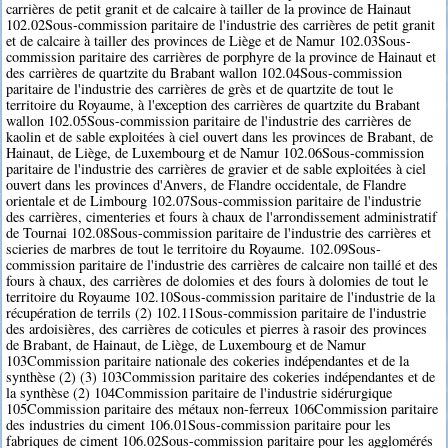
carrières de petit granit et de calcaire à tailler de la province de Hainaut
102.02Sous-commission paritaire de l'industrie des carrières de petit granit
et de calcaire à tailler des provinces de Liège et de Namur 102.03Sous-
commission paritaire des carrières de porphyre de la province de Hainaut et
des carrières de quartzite du Brabant wallon 102.04Sous-commission
paritaire de l'industrie des carrières de grès et de quartzite de tout le
territoire du Royaume, à l'exception des carrières de quartzite du Brabant
wallon 102.05Sous-commission paritaire de l'industrie des carrières de
kaolin et de sable exploitées à ciel ouvert dans les provinces de Brabant, de
Hainaut, de Liège, de Luxembourg et de Namur 102.06Sous-commission
paritaire de l'industrie des carrières de gravier et de sable exploitées à ciel
ouvert dans les provinces d'Anvers, de Flandre occidentale, de Flandre
orientale et de Limbourg 102.07Sous-commission paritaire de l'industrie
des carrières, cimenteries et fours à chaux de l'arrondissement administratif
de Tournai 102.08Sous-commission paritaire de l'industrie des carrières et
scieries de marbres de tout le territoire du Royaume. 102.09Sous-
commission paritaire de l'industrie des carrières de calcaire non taillé et des
fours à chaux, des carrières de dolomies et des fours à dolomies de tout le
territoire du Royaume 102.10Sous-commission paritaire de l'industrie de la
récupération de terrils (2) 102.11Sous-commission paritaire de l'industrie
des ardoisières, des carrières de coticules et pierres à rasoir des provinces
de Brabant, de Hainaut, de Liège, de Luxembourg et de Namur
103Commission paritaire nationale des cokeries indépendantes et de la
synthèse (2) (3) 103Commission paritaire des cokeries indépendantes et de
la synthèse (2) 104Commission paritaire de l'industrie sidérurgique
105Commission paritaire des métaux non-ferreux 106Commission paritaire
des industries du ciment 106.01Sous-commission paritaire pour les
fabriques de ciment 106.02Sous-commission paritaire pour les agglomérés