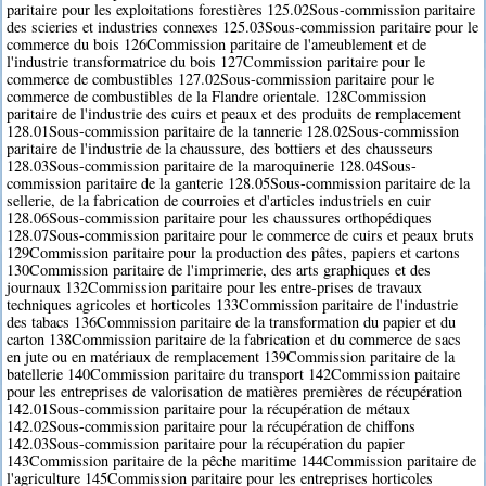
paritaire pour les exploitations forestières 125.02Sous-commission paritaire
des scieries et industries connexes 125.03Sous-commission paritaire pour le
commerce du bois 126Commission paritaire de l'ameublement et de
l'industrie transformatrice du bois 127Commission paritaire pour le
commerce de combustibles 127.02Sous-commission paritaire pour le
commerce de combustibles de la Flandre orientale. 128Commission
paritaire de l'industrie des cuirs et peaux et des produits de remplacement
128.01Sous-commission paritaire de la tannerie 128.02Sous-commission
paritaire de l'industrie de la chaussure, des bottiers et des chausseurs
128.03Sous-commission paritaire de la maroquinerie 128.04Sous-
commission paritaire de la ganterie 128.05Sous-commission paritaire de la
sellerie, de la fabrication de courroies et d'articles industriels en cuir
128.06Sous-commission paritaire pour les chaussures orthopédiques
128.07Sous-commission paritaire pour le commerce de cuirs et peaux bruts
129Commission paritaire pour la production des pâtes, papiers et cartons
130Commission paritaire de l'imprimerie, des arts graphiques et des
journaux 132Commission paritaire pour les entre-prises de travaux
techniques agricoles et horticoles 133Commission paritaire de l'industrie
des tabacs 136Commission paritaire de la transformation du papier et du
carton 138Commission paritaire de la fabrication et du commerce de sacs
en jute ou en matériaux de remplacement 139Commission paritaire de la
batellerie 140Commission paritaire du transport 142Commission paitaire
pour les entreprises de valorisation de matières premières de récupération
142.01Sous-commission paritaire pour la récupération de métaux
142.02Sous-commission paritaire pour la récupération de chiffons
142.03Sous-commission paritaire pour la récupération du papier
143Commission paritaire de la pêche maritime 144Commission paritaire de
l'agriculture 145Commission paritaire pour les entreprises horticoles