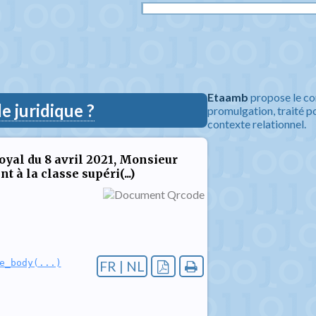
Etaamb
propose le co
 juridique ?
promulgation, traité po
contexte relationnel.
oyal du 8 avril 2021, Monsieur
à la classe supéri(...)
e_body(...)
FR | NL