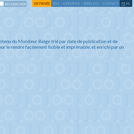
-
-
-
-
VIE PRIVÉE
RSS
A PROPOS
WEB LOG
CONTACT
FR
NL
ntenu du Moniteur Belge trié par date de publication et de
ur le rendre facilement lisible et imprimable, et enrichi par un