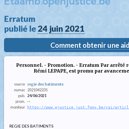
Etaamb.openjustice.be
Erratum  
publié le 
24
juin
2021
Comment obtenir une aide
Personnel. - Promotion. - Erratum Par arrêté r
Rémi LEPAPE, est promu par avancement 
source
regie des batiments
numac
2021042235
pub.
24/06/2021
prom.
--
moniteur
https://www.ejustice.just.fgov.be/cgi/articl
REGIE DES BATIMENTS