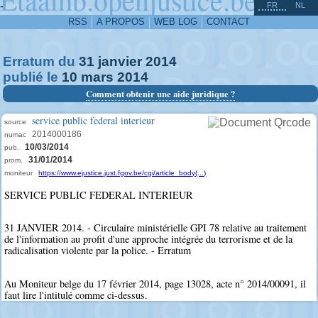
^
-
FR
NL
RSS
A PROPOS
WEB LOG
CONTACT
Erratum du
31
janvier
2014
publié le
10
mars
2014
Comment obtenir une aide juridique ?
service public federal interieur
source
2014000186
numac
10/03/2014
pub.
31/01/2014
prom.
moniteur
https://www.ejustice.just.fgov.be/cgi/article_body(...)
SERVICE PUBLIC FEDERAL INTERIEUR
31 JANVIER 2014. - Circulaire ministérielle GPI 78 relative au traitement
de l'information au profit d'une approche intégrée du terrorisme et de la
radicalisation violente par la police. - Erratum
Au Moniteur belge du 17 février 2014, page 13028, acte n° 2014/00091, il
faut lire l'intitulé comme ci-dessus.