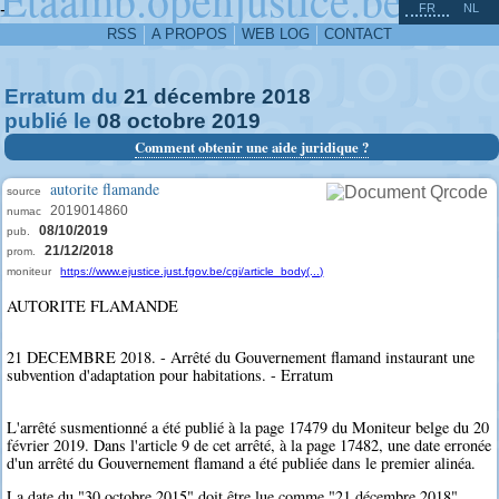
^
-
FR
NL
RSS
A PROPOS
WEB LOG
CONTACT
Erratum du
21
décembre
2018
publié le
08
octobre
2019
Comment obtenir une aide juridique ?
autorite flamande
source
2019014860
numac
08/10/2019
pub.
21/12/2018
prom.
moniteur
https://www.ejustice.just.fgov.be/cgi/article_body(...)
AUTORITE FLAMANDE
21 DECEMBRE 2018. - Arrêté du Gouvernement flamand instaurant une
subvention d'adaptation pour habitations. - Erratum
L'arrêté susmentionné a été publié à la page 17479 du Moniteur belge du 20
février 2019. Dans l'article 9 de cet arrêté, à la page 17482, une date erronée
d'un arrêté du Gouvernement flamand a été publiée dans le premier alinéa.
La date du "30 octobre 2015" doit être lue comme "21 décembre 2018".