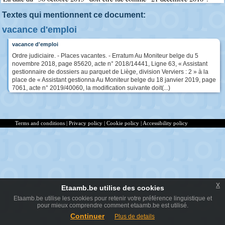
Textes qui mentionnent ce document:
vacance d'emploi
vacance d'emploi
Ordre judiciaire. - Places vacantes. - Erratum Au Moniteur belge du 5
novembre 2018, page 85620, acte n° 2018/14441, Ligne 63, « Assistant
gestionnaire de dossiers au parquet de Liège, division Verviers : 2 » à la
place de « Assistant gestionna Au Moniteur belge du 18 janvier 2019, page
7061, acte n° 2019/40060, la modification suivante doit(...)
Terms and conditions
|
Privacy policy
|
Cookie policy
|
Accessibility policy
x
Etaamb.be utilise des cookies
Etaamb.be utilise les cookies pour retenir votre préférence linguistique et
pour mieux comprendre comment etaamb.be est utilisé.
Continuer
Plus de details