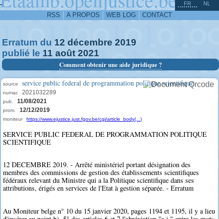
^
-
FR
NL
RSS
A PROPOS
WEB LOG
CONTACT
Erratum du
12
décembre
2019
publié le
11
août
2021
Comment obtenir une aide juridique ?
service public federal de programmation politique scientifique
source
2021032289
numac
11/08/2021
pub.
12/12/2019
prom.
moniteur
https://www.ejustice.just.fgov.be/cgi/article_body(...)
SERVICE PUBLIC FEDERAL DE PROGRAMMATION POLITIQUE
SCIENTIFIQUE
12 DECEMBRE 2019. - Arrêté ministériel portant désignation des
membres des commissions de gestion des établissements scientifiques
fédéraux relevant du Ministre qui a la Politique scientifique dans ses
attributions, érigés en services de l'Etat à gestion séparée. - Erratum
Au Moniteur belge n° 10 du 15 janvier 2020, pages 1194 et 1195, il y a lieu
d'insérer au point b), 5° des articles 6 et 7 l'abréviation "a.i." entre les mots