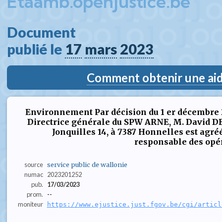
Etaamb.openjustice.be
Document  
publié le 
17
mars
2023
Comment obtenir une aide
Environnement Par décision du 1 er décembre
Directrice générale du SPW ARNE, M. David D
Jonquilles 14, à 7387 Honnelles est agré
responsable des opé
source
service public de wallonie
numac
2023201252
pub.
17/03/2023
prom.
--
moniteur
https://www.ejustice.just.fgov.be/cgi/articl