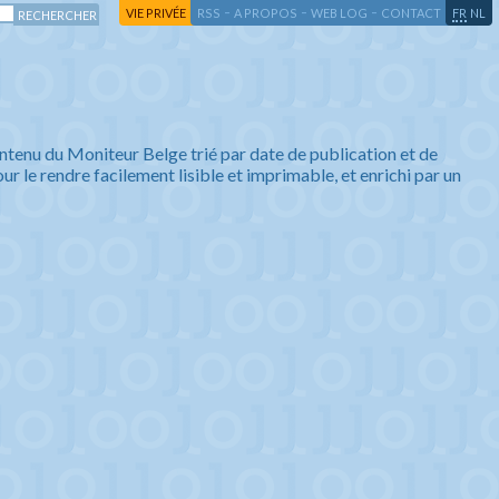
-
-
-
-
VIE PRIVÉE
RSS
A PROPOS
WEB LOG
CONTACT
FR
NL
ntenu du Moniteur Belge trié par date de publication et de
ur le rendre facilement lisible et imprimable, et enrichi par un