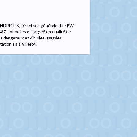
INDRICHS, Directrice générale du SPW
387 Honnelles est agréé en qualité de
s dangereux et d'huiles usagées
tion sis à Villerot.