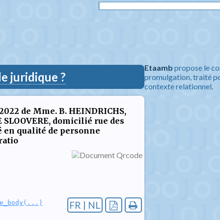
Etaamb
propose le co
 juridique ?
promulgation, traité po
contexte relationnel.
 2022 de Mme. B. HEINDRICHS,
E SLOOVERE, domicilié rue des
é en qualité de personne
ratio
e_body(...)
FR | NL