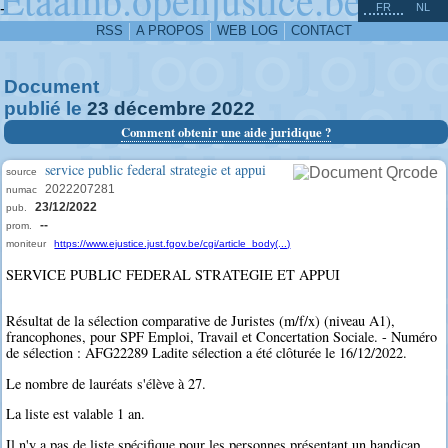
^
-
FR
NL
RSS
A PROPOS
WEB LOG
CONTACT
Document
publié le
23
décembre
2022
Comment obtenir une aide juridique ?
service public federal strategie et appui
source
2022207281
numac
23/12/2022
pub.
--
prom.
moniteur
https://www.ejustice.just.fgov.be/cgi/article_body(...)
SERVICE PUBLIC FEDERAL STRATEGIE ET APPUI
Résultat de la sélection comparative de Juristes (m/f/x) (niveau A1),
francophones, pour SPF Emploi, Travail et Concertation Sociale. - Numéro
de sélection : AFG22289 Ladite sélection a été clôturée le 16/12/2022.
Le nombre de lauréats s'élève à 27.
La liste est valable 1 an.
Il n'y a pas de liste spécifique pour les personnes présentant un handicap