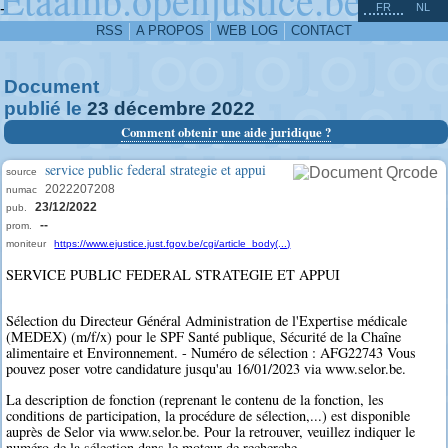
^
-
FR
NL
RSS
A PROPOS
WEB LOG
CONTACT
Document
publié le
23
décembre
2022
Comment obtenir une aide juridique ?
service public federal strategie et appui
source
2022207208
numac
23/12/2022
pub.
--
prom.
moniteur
https://www.ejustice.just.fgov.be/cgi/article_body(...)
SERVICE PUBLIC FEDERAL STRATEGIE ET APPUI
Sélection du Directeur Général Administration de l'Expertise médicale
(MEDEX) (m/f/x) pour le SPF Santé publique, Sécurité de la Chaîne
alimentaire et Environnement. - Numéro de sélection : AFG22743 Vous
pouvez poser votre candidature jusqu'au 16/01/2023 via www.selor.be.
La description de fonction (reprenant le contenu de la fonction, les
conditions de participation, la procédure de sélection,...) est disponible
auprès de Selor via www.selor.be. Pour la retrouver, veuillez indiquer le
numéro de la sélection dans le moteur de recherche.