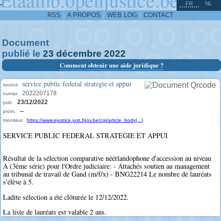
^
-
FR
NL
RSS
A PROPOS
WEB LOG
CONTACT
Document
publié le
23
décembre
2022
Comment obtenir une aide juridique ?
service public federal strategie et appui
source
2022207178
numac
23/12/2022
pub.
--
prom.
moniteur
https://www.ejustice.just.fgov.be/cgi/article_body(...)
SERVICE PUBLIC FEDERAL STRATEGIE ET APPUI
Résultat de la sélection comparative néérlandophone d'accession au niveau
A (3ème série) pour l'Ordre judiciaire: - Attachés soutien au management
au tribunal de travail de Gand (m/f/x) - BNG22214 Le nombre de lauréats
s'élève à 5.
Ladite sélection a été clôturée le 12/12/2022.
La liste de lauréats est valable 2 ans.