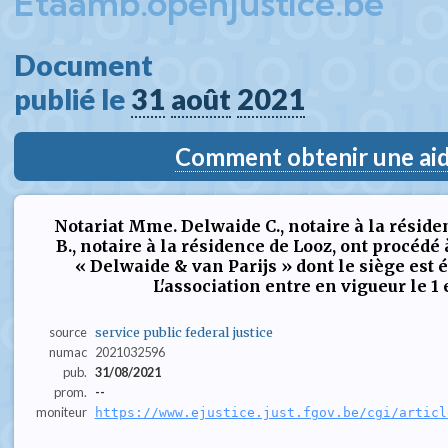
Etaamb.openjustice.be
Document  
publié le 
31
août
2021
Comment obtenir une aide
Notariat Mme. Delwaide C., notaire à la réside
B., notaire à la résidence de Looz, ont procédé 
« Delwaide & van Parijs » dont le siège est é
L'association entre en vigueur le 1
source
service public federal justice
numac
2021032596
pub.
31/08/2021
prom.
--
moniteur
https://www.ejustice.just.fgov.be/cgi/articl