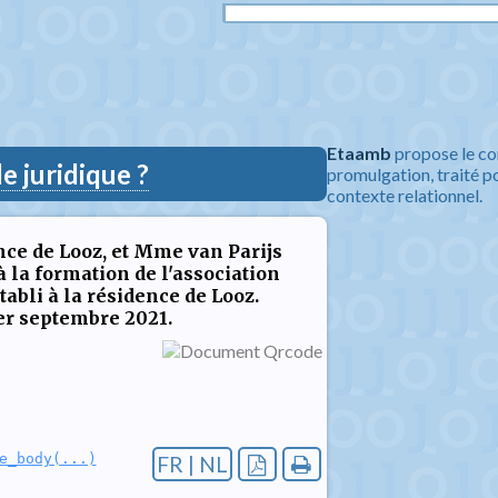
Etaamb
propose le co
 juridique ?
promulgation, traité po
contexte relationnel.
nce de Looz, et Mme van Parijs
à la formation de l'association
tabli à la résidence de Looz.
 er septembre 2021.
e_body(...)
FR | NL