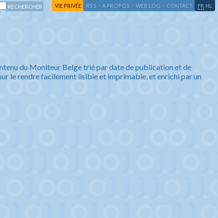
-
-
-
-
VIE PRIVÉE
RSS
A PROPOS
WEB LOG
CONTACT
FR
NL
ntenu du Moniteur Belge trié par date de publication et de
ur le rendre facilement lisible et imprimable, et enrichi par un