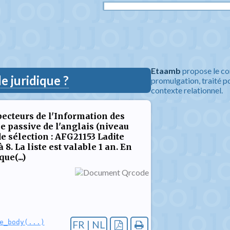
Etaamb
propose le co
 juridique ?
promulgation, traité po
contexte relationnel.
pecteurs de l'Information des
 passive de l'anglais (niveau
e sélection : AFG21153 Ladite
 8. La liste est valable 1 an. En
ue(...)
e_body(...)
FR | NL