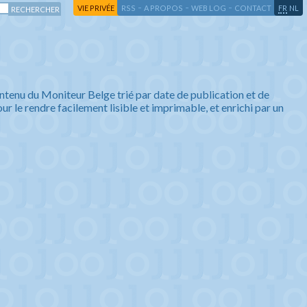
-
-
-
-
VIE PRIVÉE
RSS
A PROPOS
WEB LOG
CONTACT
FR
NL
ntenu du Moniteur Belge trié par date de publication et de
ur le rendre facilement lisible et imprimable, et enrichi par un