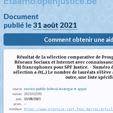
Etaamb.openjustice.be
Document  
publié le 
31
août
2021
Comment obtenir une aide
Résultat de la sélection comparative de Pros
Réseaux Sociaux et Internet avec connaissance
B) francophones pour SPF Justice. - Numéro d
sélection a ét(...) Le nombre de lauréats s'élève à
outre, une liste spécifiq
source
service public federal strategie et appui
numac
2021032590
pub.
31/08/2021
prom.
--
moniteur
https://www.ejustice.just.fgov.be/cgi/articl