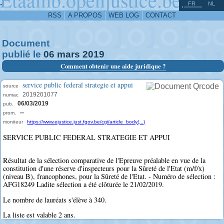
^
-
FR
NL
RSS
A PROPOS
WEB LOG
CONTACT
Document
publié le
06
mars
2019
Comment obtenir une aide juridique ?
service public federal strategie et appui
source
2019201077
numac
06/03/2019
pub.
--
prom.
moniteur
https://www.ejustice.just.fgov.be/cgi/article_body(...)
SERVICE PUBLIC FEDERAL STRATEGIE ET APPUI
Résultat de la sélection comparative de l'Epreuve préalable en vue de la
constitution d'une réserve d'inspecteurs pour la Sûreté de l'Etat (m/f/x)
(niveau B), francophones, pour la Sûreté de l'Etat. - Numéro de sélection :
AFG18249 Ladite sélection a été clôturée le 21/02/2019.
Le nombre de lauréats s'élève à 340.
La liste est valable 2 ans.