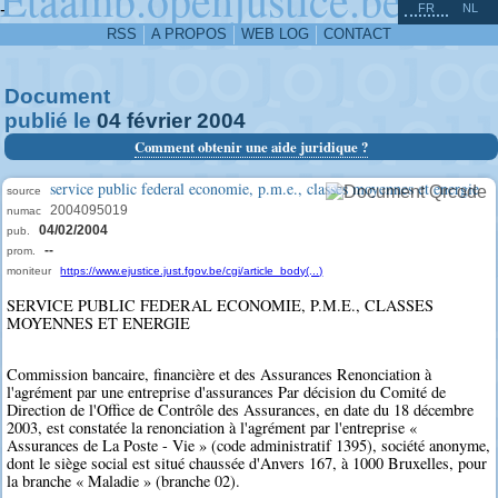
^
-
FR
NL
RSS
A PROPOS
WEB LOG
CONTACT
Document
publié le
04
février
2004
Comment obtenir une aide juridique ?
service public federal economie, p.m.e., classes moyennes et energie
source
2004095019
numac
04/02/2004
pub.
--
prom.
moniteur
https://www.ejustice.just.fgov.be/cgi/article_body(...)
SERVICE PUBLIC FEDERAL ECONOMIE, P.M.E., CLASSES
MOYENNES ET ENERGIE
Commission bancaire, financière et des Assurances Renonciation à
l'agrément par une entreprise d'assurances Par décision du Comité de
Direction de l'Office de Contrôle des Assurances, en date du 18 décembre
2003, est constatée la renonciation à l'agrément par l'entreprise «
Assurances de La Poste - Vie » (code administratif 1395), société anonyme,
dont le siège social est situé chaussée d'Anvers 167, à 1000 Bruxelles, pour
la branche « Maladie » (branche 02).