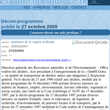
^
-
FR
RSS
A PROPOS
WEB LOG
CONTACT
Décret-programme
publié le
27
octobre
2005
Comment obtenir une aide juridique ?
ministere de la region wallonne
source
2005202947
numac
27/10/2005
pub.
--
prom.
moniteur
https://www.ejustice.just.fgov.be/cgi/article_body(...)
Direction générale des Ressources naturelles et de l'Environnement. - Office
wallon des déchets. Acte procédant à l'enregistrement de la « GmbH Gotra
», en qualité de transporteur de déchets autres que dangereux L'Inspecteur
général, Vu le décret du 27 juin 1996 relatif aux déchets, modifié par le
décret-programme du 19 décembre 1996 portant diverses mesures en
matière de finances, emploi, environnement, travaux subsidiés, logement et
action sociale, par l'arrêt de la Cour d'arbitrage n° 81/97 du 17 décembre
1997, par le décret-programme du 17 décembre 1997 portant diverses
mesures en matière d'impôts, taxes et redevances, de logement, de
recherche, d'environnement, de pouvoirs locaux et de transports, par le
décret du 27 novembre 1997 modifiant le Code wallon de l'Aménagement du