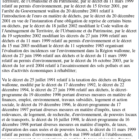
Territoire, de l'Urbanisme et du Patrimoine, par le décret du 11 mars 1999
relatif au permis d'environnement, par le décret du 15 février 2001, par
l'arrêté du Gouvernement wallon du 20 décembre 2001 relatif à
l'introduction de l'euro en matière de déchets, par le décret du 20 décembre
2001 en vue de l'instauration d'une obligation de reprise de certains biens
ou déchets, par le décret du 18 juillet 2002 modifiant le Code wallon de
l'Aménagement du Territoire, de l'Urbanisme et du Patrimoine, par le décret
du 19 septembre 2002 modifiant les décrets du 27 juin 1996 relatif aux
déchets et du 11 mars 1999 relatif au permis d'environnement et le décret
du 15 mai 2003 modifiant le décret du 11 septembre 1985 organisant
l'évaluation des incidences sur l'environnement dans la Région wallonne, le
décret du 27 juin 1996 relatif aux déchets et le décret du 11 mars 1999
relatif au permis d'environnement, par le décret du 16 octobre 2003, par le
décret du 1er avril 2004 relatif à l'assainissement des sols pollués et aux
sites d'activités économiques à réhabiliter;
Vu le décret du 25 juillet 1991 relatif à la taxation des déchets en Région
wallonne, modifié par le décret du 17 décembre 1992, le décret du 22
décembre 1994, le décret du 27 juin 1996 relatif aux déchets, le décret-
programme du 19 décembre 1996 portant diverses mesures en matière de
finances, emploi, environnement, travaux subsidiés, logement et action
sociale, le décret du 19 décembre 1996, le décret-programme du 17
décembre 1997 portant diverses mesures en matière d'impôts, taxes et
redevances, de logement, de recherche, d'environnement, de pouvoirs locaux
et de transports, le décret du 16 juillet 1998, le décret-programme du 16
décembre 1998 portant diverses mesures en matière d'impôts, de taxes,
d'épuration des eaux usées et de pouvoirs locaux, le décret du 11 mars 1999
relatif au permis d'environnement, du 6 mai 1999 relatif à l'établissement,