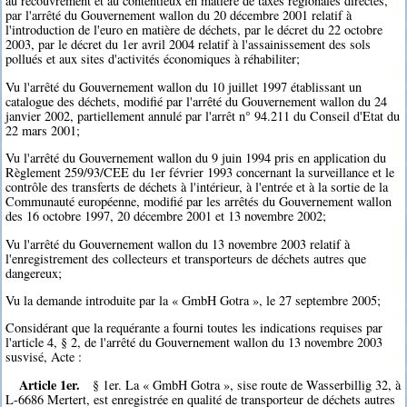
au recouvrement et au contentieux en matière de taxes régionales directes,
par l'arrêté du Gouvernement wallon du 20 décembre 2001 relatif à
l'introduction de l'euro en matière de déchets, par le décret du 22 octobre
2003, par le décret du 1er avril 2004 relatif à l'assainissement des sols
pollués et aux sites d'activités économiques à réhabiliter;
Vu l'arrêté du Gouvernement wallon du 10 juillet 1997 établissant un
catalogue des déchets, modifié par l'arrêté du Gouvernement wallon du 24
janvier 2002, partiellement annulé par l'arrêt n° 94.211 du Conseil d'Etat du
22 mars 2001;
Vu l'arrêté du Gouvernement wallon du 9 juin 1994 pris en application du
Règlement 259/93/CEE du 1er février 1993 concernant la surveillance et le
contrôle des transferts de déchets à l'intérieur, à l'entrée et à la sortie de la
Communauté européenne, modifié par les arrêtés du Gouvernement wallon
des 16 octobre 1997, 20 décembre 2001 et 13 novembre 2002;
Vu l'arrêté du Gouvernement wallon du 13 novembre 2003 relatif à
l'enregistrement des collecteurs et transporteurs de déchets autres que
dangereux;
Vu la demande introduite par la « GmbH Gotra », le 27 septembre 2005;
Considérant que la requérante a fourni toutes les indications requises par
l'article 4, § 2, de l'arrêté du Gouvernement wallon du 13 novembre 2003
susvisé, Acte :
Article 1er.
§ 1er. La « GmbH Gotra », sise route de Wasserbillig 32, à
L-6686 Mertert, est enregistrée en qualité de transporteur de déchets autres