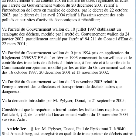
au recouvrement et au contentieux en matière de taxes régionales directes,
par l'arrêté du Gouvernement wallon du 20 décembre 2001 relatif à
l'introduction de l'euro en matière de déchets, par le décret du 22 octobre
2003, par le décret du 1er avril 2004 relatif à l'assainissement des sols
pollués et aux sites d'activités économiques à réhabiliter;
Vu l'arrêté du Gouvernement wallon du 10 juillet 1997 établissant un
catalogue des déchets, modifié par l'arrêté du Gouvernement wallon du 24
janvier 2002, partiellement annulé par l'arrêt n° 94.211 du Conseil d'Etat du
22 mars 2001;
Vu l'arrêté du Gouvernement wallon du 9 juin 1994 pris en application du
Règlement 259/93/CEE du 1er février 1993 concernant la surveillance et le
contrôle des transferts de déchets à l'intérieur, à l'entrée et à la sortie de la
Communauté européenne, modifié par les arrêtés du Gouvernement wallon
des 16 octobre 1997, 20 décembre 2001 et 13 novembre 2002;
Vu l'arrêté du Gouvernement wallon du 13 novembre 2003 relatif à
l'enregistrement des collecteurs et transporteurs de déchets autres que
dangereux;
Vu la demande introduite par M. Pylyser, Donat, le 21 septembre 2005;
Considérant que le requérant a fourni toutes les indications requises par
l'article 4, § 2, de l'arrêté du Gouvernement wallon du 13 novembre 2003
susvisé, Acte :
Article 1er.
§ 1er. M. Pylyser, Donat, Paul de Ryckstraat 7, à 9040
Sint-Amandsberg, est enregistré en qualité de transporteur de déchets autres