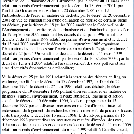
Territoire, de l'Urbanisme et du Patrimoine, par le décret du 11 mars 1999
relatif au permis d'environnement, par le décret du 15 février 2001, par
l'arrêté du Gouvernement wallon du 20 décembre 2001 relatif à
l'introduction de l'euro en matière de déchets, par le décret du 20 décembre
2001 en vue de l'instauration d'une obligation de reprise de certains biens
ou déchets, par le décret du 18 juillet 2002 modifiant le Code wallon de
l'Aménagement du Territoire, de l'Urbanisme et du Patrimoine, par le décret
du 19 septembre 2002 modifiant les décrets du 27 juin 1996 relatif aux
déchets et du 11 mars 1999 relatif au permis d'environnement et le décret
du 15 mai 2003 modifiant le décret du 11 septembre 1985 organisant
l'évaluation des incidences sur l'environnement dans la Région wallonne, le
décret du 27 juin 1996 relatif aux déchets et le décret du 11 mars 1999
relatif au permis d'environnement, par le décret du 16 octobre 2003, par le
décret du 1er avril 2004 relatif à l'assainissement des sols pollués et aux
sites d'activités économiques à réhabiliter;
Vu le décret du 25 juillet 1991 relatif à la taxation des déchets en Région
wallonne, modifié par le décret du 17 décembre 1992, le décret du 22
décembre 1994, le décret du 27 juin 1996 relatif aux déchets, le décret-
programme du 19 décembre 1996 portant diverses mesures en matière de
finances, emploi, environnement, travaux subsidiés, logement et action
sociale, le décret du 19 décembre 1996, le décret-programme du 17
décembre 1997 portant diverses mesures en matière d'impôts, taxes et
redevances, de logement, de recherche, d'environnement, de pouvoirs locaux
et de transports, le décret du 16 juillet 1998, le décret-programme du 16
décembre 1998 portant diverses mesures en matière d'impôts, de taxes,
d'épuration des eaux usées et de pouvoirs locaux, le décret du 11 mars 1999
relatif au permis d'environnement, du 6 mai 1999 relatif à l'établissement,