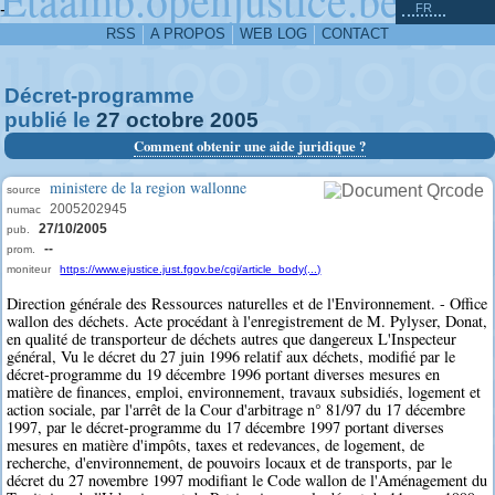
^
-
FR
RSS
A PROPOS
WEB LOG
CONTACT
Décret-programme
publié le
27
octobre
2005
Comment obtenir une aide juridique ?
ministere de la region wallonne
source
2005202945
numac
27/10/2005
pub.
--
prom.
moniteur
https://www.ejustice.just.fgov.be/cgi/article_body(...)
Direction générale des Ressources naturelles et de l'Environnement. - Office
wallon des déchets. Acte procédant à l'enregistrement de M. Pylyser, Donat,
en qualité de transporteur de déchets autres que dangereux L'Inspecteur
général, Vu le décret du 27 juin 1996 relatif aux déchets, modifié par le
décret-programme du 19 décembre 1996 portant diverses mesures en
matière de finances, emploi, environnement, travaux subsidiés, logement et
action sociale, par l'arrêt de la Cour d'arbitrage n° 81/97 du 17 décembre
1997, par le décret-programme du 17 décembre 1997 portant diverses
mesures en matière d'impôts, taxes et redevances, de logement, de
recherche, d'environnement, de pouvoirs locaux et de transports, par le
décret du 27 novembre 1997 modifiant le Code wallon de l'Aménagement du