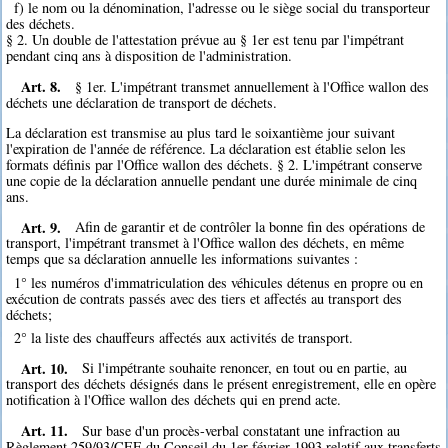
f) le nom ou la dénomination, l'adresse ou le siège social du transporteur
des déchets.
§ 2. Un double de l'attestation prévue au § 1er est tenu par l'impétrant
pendant cinq ans à disposition de l'administration.
Art. 8.
§ 1er. L'impétrant transmet annuellement à l'Office wallon des
déchets une déclaration de transport de déchets.
La déclaration est transmise au plus tard le soixantième jour suivant
l'expiration de l'année de référence. La déclaration est établie selon les
formats définis par l'Office wallon des déchets. § 2. L'impétrant conserve
une copie de la déclaration annuelle pendant une durée minimale de cinq
ans.
Art. 9.
Afin de garantir et de contrôler la bonne fin des opérations de
transport, l'impétrant transmet à l'Office wallon des déchets, en même
temps que sa déclaration annuelle les informations suivantes :
1° les numéros d'immatriculation des véhicules détenus en propre ou en
exécution de contrats passés avec des tiers et affectés au transport des
déchets;
2° la liste des chauffeurs affectés aux activités de transport.
Art. 10.
Si l'impétrante souhaite renoncer, en tout ou en partie, au
transport des déchets désignés dans le présent enregistrement, elle en opère
notification à l'Office wallon des déchets qui en prend acte.
Art. 11.
Sur base d'un procès-verbal constatant une infraction au
Règlement 259/93/CEE du Conseil du 1er février 1993 relatif aux transferts