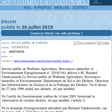
^
-
FR
RSS
A PROPOS
WEB LOG
CONTACT
Décret
publié le
26
juillet
2019
Comment obtenir une aide juridique ?
service public de wallonie
source
2019041625
numac
26/07/2019
pub.
--
prom.
moniteur
https://www.ejustice.just.fgov.be/cgi/article_body(...)
Service public de Wallonie Agriculture, Ressources naturelles et
Environnement Enregistrement n° 2019/1161 délivré à M. Bernard
Vandecasteele Le Service public de Wallonie Agriculture, Ressources
naturelles et Environnement, Département du Sol et des Déchets, Direction
des Infrastructures de Gestion et de la Politique des Déchets, Vu le décret
du 27 juin 1996 relatif aux déchets, tel que modifié;
Vu l'arrêté du Gouvernement wallon du 14 juin 2001 favorisant la
valorisation de certains déchets, tel que modifié, l'article 2;
Vu la demande d'enregistrement introduite par Bernard Vandecasteele, rue
du Carne 125, à 7742 Pecq le 24 juin 2019;