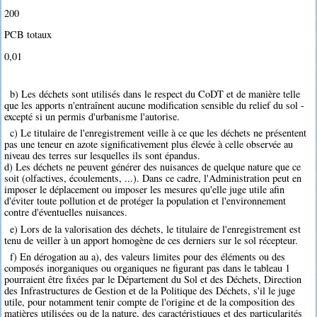
200
PCB totaux
0,01
b) Les déchets sont utilisés dans le respect du CoDT et de manière telle
que les apports n'entraînent aucune modification sensible du relief du sol -
excepté si un permis d'urbanisme l'autorise.
c) Le titulaire de l'enregistrement veille à ce que les déchets ne présentent
pas une teneur en azote significativement plus élevée à celle observée au
niveau des terres sur lesquelles ils sont épandus.
d) Les déchets ne peuvent générer des nuisances de quelque nature que ce
soit (olfactives, écoulements, ...). Dans ce cadre, l'Administration peut en
imposer le déplacement ou imposer les mesures qu'elle juge utile afin
d'éviter toute pollution et de protéger la population et l'environnement
contre d'éventuelles nuisances.
e) Lors de la valorisation des déchets, le titulaire de l'enregistrement est
tenu de veiller à un apport homogène de ces derniers sur le sol récepteur.
f) En dérogation au a), des valeurs limites pour des éléments ou des
composés inorganiques ou organiques ne figurant pas dans le tableau 1
pourraient être fixées par le Département du Sol et des Déchets, Direction
des Infrastructures de Gestion et de la Politique des Déchets, s'il le juge
utile, pour notamment tenir compte de l'origine et de la composition des
matières utilisées ou de la nature, des caractéristiques et des particularités