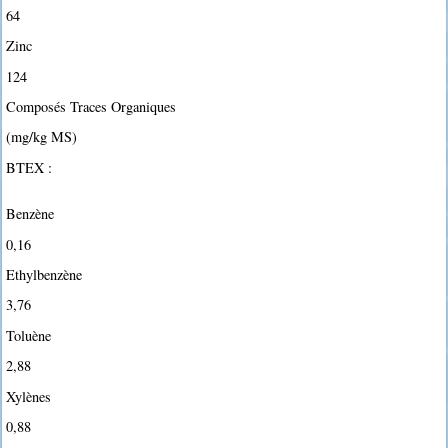
64
Zinc
124
Composés Traces Organiques
(mg/kg MS)
BTEX :
Benzène
0,16
Ethylbenzène
3,76
Toluène
2,88
Xylènes
0,88