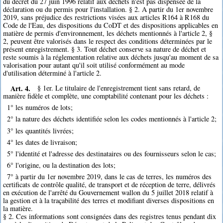
du décret du 27 juin 1996 relatif aux déchets n'est pas dispensée de la
déclaration ou du permis pour l'installation. § 2. A partir du 1er novembre
2019, sans préjudice des restrictions visées aux articles R164 à R168 du
Code de l'Eau, des dispositions du CoDT et des dispositions applicables en
matière de permis d'environnement, les déchets mentionnés à l'article 2, §
2, peuvent être valorisés dans le respect des conditions déterminées par le
présent enregistrement. § 3. Tout déchet conserve sa nature de déchet et
reste soumis à la réglementation relative aux déchets jusqu'au moment de sa
valorisation pour autant qu'il soit utilisé conformément au mode
d'utilisation déterminé à l'article 2.
Art. 4.
§ 1er. Le titulaire de l'enregistrement tient sans retard, de
manière fidèle et complète, une comptabilité contenant pour les déchets :
1° les numéros de lots;
2° la nature des déchets identifiée selon les codes mentionnés à l'article 2;
3° les quantités livrées;
4° les dates de livraison;
5° l'identité et l'adresse des destinataires ou des fournisseurs selon le cas;
6° l'origine, ou la destination des lots;
7° à partir du 1er novembre 2019, dans le cas de terres, les numéros des
certificats de contrôle qualité, de transport et de réception de terre, délivrés
en exécution de l'arrêté du Gouvernement wallon du 5 juillet 2018 relatif à
la gestion et à la traçabilité des terres et modifiant diverses dispositions en
la matière.
§ 2. Ces informations sont consignées dans des registres tenus pendant dix