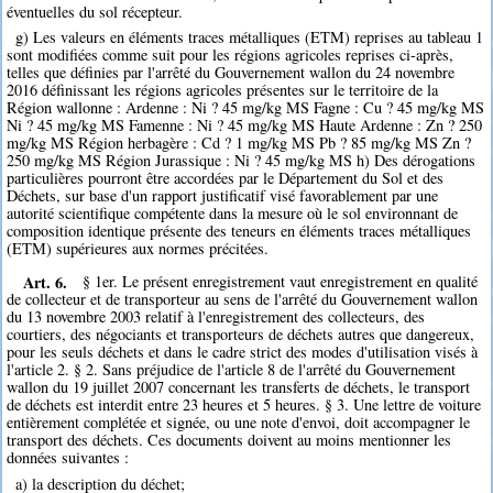
éventuelles du sol récepteur.
g) Les valeurs en éléments traces métalliques (ETM) reprises au tableau 1
sont modifiées comme suit pour les régions agricoles reprises ci-après,
telles que définies par l'arrêté du Gouvernement wallon du 24 novembre
2016 définissant les régions agricoles présentes sur le territoire de la
Région wallonne : Ardenne : Ni ? 45 mg/kg MS Fagne : Cu ? 45 mg/kg MS
Ni ? 45 mg/kg MS Famenne : Ni ? 45 mg/kg MS Haute Ardenne : Zn ? 250
mg/kg MS Région herbagère : Cd ? 1 mg/kg MS Pb ? 85 mg/kg MS Zn ?
250 mg/kg MS Région Jurassique : Ni ? 45 mg/kg MS h) Des dérogations
particulières pourront être accordées par le Département du Sol et des
Déchets, sur base d'un rapport justificatif visé favorablement par une
autorité scientifique compétente dans la mesure où le sol environnant de
composition identique présente des teneurs en éléments traces métalliques
(ETM) supérieures aux normes précitées.
Art. 6.
§ 1er. Le présent enregistrement vaut enregistrement en qualité
de collecteur et de transporteur au sens de l'arrêté du Gouvernement wallon
du 13 novembre 2003 relatif à l'enregistrement des collecteurs, des
courtiers, des négociants et transporteurs de déchets autres que dangereux,
pour les seuls déchets et dans le cadre strict des modes d'utilisation visés à
l'article 2. § 2. Sans préjudice de l'article 8 de l'arrêté du Gouvernement
wallon du 19 juillet 2007 concernant les transferts de déchets, le transport
de déchets est interdit entre 23 heures et 5 heures. § 3. Une lettre de voiture
entièrement complétée et signée, ou une note d'envoi, doit accompagner le
transport des déchets. Ces documents doivent au moins mentionner les
données suivantes :
a) la description du déchet;