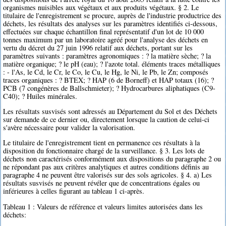
organismes nuisibles aux végétaux et aux produits végétaux. § 2. Le
titulaire de l'enregistrement se procure, auprès de l'industrie productrice des
déchets, les résultats des analyses sur les paramètres identifiés ci-dessous,
effectuées sur chaque échantillon final représentatif d'un lot de 10 000
tonnes maximum par un laboratoire agréé pour l'analyse des déchets en
vertu du décret du 27 juin 1996 relatif aux déchets, portant sur les
paramètres suivants : paramètres agronomiques : ? la matière sèche; ? la
matière organique; ? le pH (eau); ? l'azote total. éléments traces métalliques
: - l'As, le Cd, le Cr, le Co, le Cu, le Hg, le Ni, le Pb, le Zn; composés
traces organiques : ? BTEX; ? HAP (6 de Borneff) et HAP totaux (16); ?
PCB (7 congénères de Ballschmieter); ? Hydrocarbures aliphatiques (C9-
C40); ? Huiles minérales.
Les résultats susvisés sont adressés au Département du Sol et des Déchets
sur demande de ce dernier ou, directement lorsque la caution de celui-ci
s'avère nécessaire pour valider la valorisation.
Le titulaire de l'enregistrement tient en permanence ces résultats à la
disposition du fonctionnaire chargé de la surveillance. § 3. Les lots de
déchets non caractérisés conformément aux dispositions du paragraphe 2 ou
ne répondant pas aux critères analytiques et autres conditions définis au
paragraphe 4 ne peuvent être valorisés sur des sols agricoles. § 4. a) Les
résultats susvisés ne peuvent révéler que de concentrations égales ou
inférieures à celles figurant au tableau 1 ci-après.
Tableau 1 : Valeurs de référence et valeurs limites autorisées dans les
déchets: