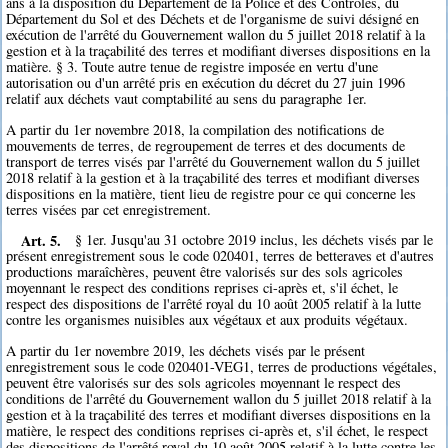
ans à la disposition du Département de la Police et des Contrôles, du
Département du Sol et des Déchets et de l'organisme de suivi désigné en
exécution de l'arrêté du Gouvernement wallon du 5 juillet 2018 relatif à la
gestion et à la traçabilité des terres et modifiant diverses dispositions en la
matière. § 3. Toute autre tenue de registre imposée en vertu d'une
autorisation ou d'un arrêté pris en exécution du décret du 27 juin 1996
relatif aux déchets vaut comptabilité au sens du paragraphe 1er.
A partir du 1er novembre 2018, la compilation des notifications de
mouvements de terres, de regroupement de terres et des documents de
transport de terres visés par l'arrêté du Gouvernement wallon du 5 juillet
2018 relatif à la gestion et à la traçabilité des terres et modifiant diverses
dispositions en la matière, tient lieu de registre pour ce qui concerne les
terres visées par cet enregistrement.
Art. 5.
§ 1er. Jusqu'au 31 octobre 2019 inclus, les déchets visés par le
présent enregistrement sous le code 020401, terres de betteraves et d'autres
productions maraîchères, peuvent être valorisés sur des sols agricoles
moyennant le respect des conditions reprises ci-après et, s'il échet, le
respect des dispositions de l'arrêté royal du 10 août 2005 relatif à la lutte
contre les organismes nuisibles aux végétaux et aux produits végétaux.
A partir du 1er novembre 2019, les déchets visés par le présent
enregistrement sous le code 020401-VEG1, terres de productions végétales,
peuvent être valorisés sur des sols agricoles moyennant le respect des
conditions de l'arrêté du Gouvernement wallon du 5 juillet 2018 relatif à la
gestion et à la traçabilité des terres et modifiant diverses dispositions en la
matière, le respect des conditions reprises ci-après et, s'il échet, le respect
des dispositions de l'arrêté royal du 10 août 2005 relatif à la lutte contre les