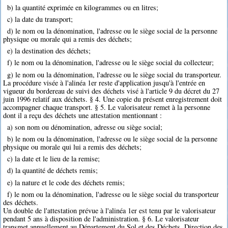
b) la quantité exprimée en kilogrammes ou en litres;
c) la date du transport;
d) le nom ou la dénomination, l'adresse ou le siège social de la personne
physique ou morale qui a remis des déchets;
e) la destination des déchets;
f) le nom ou la dénomination, l'adresse ou le siège social du collecteur;
g) le nom ou la dénomination, l'adresse ou le siège social du transporteur.
La procédure visée à l'alinéa 1er reste d'application jusqu'à l'entrée en
vigueur du bordereau de suivi des déchets visé à l'article 9 du décret du 27
juin 1996 relatif aux déchets. § 4. Une copie du présent enregistrement doit
accompagner chaque transport. § 5. Le valorisateur remet à la personne
dont il a reçu des déchets une attestation mentionnant :
a) son nom ou dénomination, adresse ou siège social;
b) le nom ou la dénomination, l'adresse ou le siège social de la personne
physique ou morale qui lui a remis des déchets;
c) la date et le lieu de la remise;
d) la quantité de déchets remis;
e) la nature et le code des déchets remis;
f) le nom ou la dénomination, l'adresse ou le siège social du transporteur
des déchets.
Un double de l'attestation prévue à l'alinéa 1er est tenu par le valorisateur
pendant 5 ans à disposition de l'administration. § 6. Le valorisateur
transmet annuellement au Département du Sol et des Déchets, Direction des