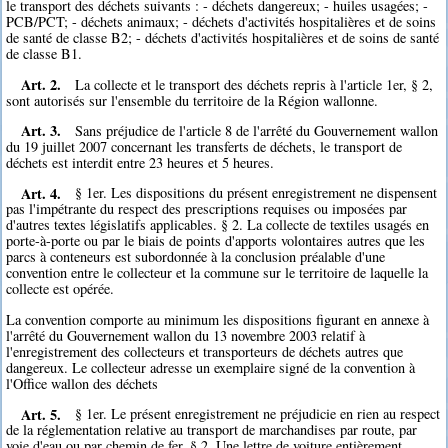
le transport des déchets suivants : - déchets dangereux; - huiles usagées; -
PCB/PCT; - déchets animaux; - déchets d'activités hospitalières et de soins
de santé de classe B2; - déchets d'activités hospitalières et de soins de santé
de classe B1.
Art. 2.
La collecte et le transport des déchets repris à l'article 1er, § 2,
sont autorisés sur l'ensemble du territoire de la Région wallonne.
Art. 3.
Sans préjudice de l'article 8 de l'arrêté du Gouvernement wallon
du 19 juillet 2007 concernant les transferts de déchets, le transport de
déchets est interdit entre 23 heures et 5 heures.
Art. 4.
§ 1er. Les dispositions du présent enregistrement ne dispensent
pas l'impétrante du respect des prescriptions requises ou imposées par
d'autres textes législatifs applicables. § 2. La collecte de textiles usagés en
porte-à-porte ou par le biais de points d'apports volontaires autres que les
parcs à conteneurs est subordonnée à la conclusion préalable d'une
convention entre le collecteur et la commune sur le territoire de laquelle la
collecte est opérée.
La convention comporte au minimum les dispositions figurant en annexe à
l'arrêté du Gouvernement wallon du 13 novembre 2003 relatif à
l'enregistrement des collecteurs et transporteurs de déchets autres que
dangereux. Le collecteur adresse un exemplaire signé de la convention à
l'Office wallon des déchets
Art. 5.
§ 1er. Le présent enregistrement ne préjudicie en rien au respect
de la réglementation relative au transport de marchandises par route, par
voie d'eau ou par chemin de fer. § 2. Une lettre de voiture entièrement