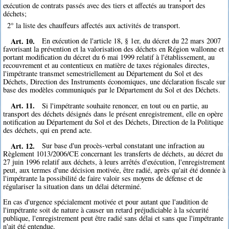
exécution de contrats passés avec des tiers et affectés au transport des
déchets;
2° la liste des chauffeurs affectés aux activités de transport.
Art. 10.
En exécution de l'article 18, § 1er, du décret du 22 mars 2007
favorisant la prévention et la valorisation des déchets en Région wallonne et
portant modification du décret du 6 mai 1999 relatif à l'établissement, au
recouvrement et au contentieux en matière de taxes régionales directes,
l'impétrante transmet semestriellement au Département du Sol et des
Déchets, Direction des Instruments économiques, une déclaration fiscale sur
base des modèles communiqués par le Département du Sol et des Déchets.
Art. 11.
Si l'impétrante souhaite renoncer, en tout ou en partie, au
transport des déchets désignés dans le présent enregistrement, elle en opère
notification au Département du Sol et des Déchets, Direction de la Politique
des déchets, qui en prend acte.
Art. 12.
Sur base d'un procès-verbal constatant une infraction au
Règlement 1013/2006/CE concernant les transferts de déchets, au décret du
27 juin 1996 relatif aux déchets, à leurs arrêtés d'exécution, l'enregistrement
peut, aux termes d'une décision motivée, être radié, après qu'ait été donnée à
l'impétrante la possibilité de faire valoir ses moyens de défense et de
régulariser la situation dans un délai déterminé.
En cas d'urgence spécialement motivée et pour autant que l'audition de
l'impétrante soit de nature à causer un retard préjudiciable à la sécurité
publique, l'enregistrement peut être radié sans délai et sans que l'impétrante
n'ait été entendue.