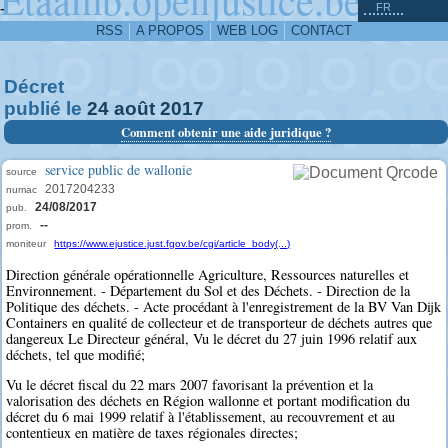
^
-
FR
RSS
A PROPOS
WEB LOG
CONTACT
Décret
publié le
24
août
2017
Comment obtenir une aide juridique ?
service public de wallonie
source
2017204233
numac
24/08/2017
pub.
--
prom.
moniteur
https://www.ejustice.just.fgov.be/cgi/article_body(...)
Direction générale opérationnelle Agriculture, Ressources naturelles et
Environnement. - Département du Sol et des Déchets. - Direction de la
Politique des déchets. - Acte procédant à l'enregistrement de la BV Van Dijk
Containers en qualité de collecteur et de transporteur de déchets autres que
dangereux Le Directeur général, Vu le décret du 27 juin 1996 relatif aux
déchets, tel que modifié;
Vu le décret fiscal du 22 mars 2007 favorisant la prévention et la
valorisation des déchets en Région wallonne et portant modification du
décret du 6 mai 1999 relatif à l'établissement, au recouvrement et au
contentieux en matière de taxes régionales directes;