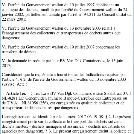
Vu l'arrêté du Gouvernement wallon du 10 juillet 1997 établissant un
catalogue des déchets, modifié par l'arrêté du Gouvernement wallon du 24
janvier 2002, partiellement annulé par l'arrêt n° 94.211 du Conseil d'Etat du
22 mars 2001;
Vu l'arrêté du Gouvernement wallon du 13 novembre 2003 relatif à
l'enregistrement des collecteurs et transporteurs de déchets autres que
dangereux;
Vu l'arrêté du Gouvernement wallon du 19 juillet 2007 concernant les
transferts de déchets;
Vu la demande introduite par la « BV Van Dijk Containers », le 15 juin
2017;
Considérant que la requérante a fourni toutes les indications requises par
l'article 4, § 2, de l'arrêté du Gouvernement wallon du 13 novembre 2003
susvisé, Acte :
Article 1er.
§ 1er. La « BV Van Dijk Containers » sise Sisalstraat 37, à
NL-8281 LD Genemuiden (numéro Banque-Carrefour des Entreprises ou
de T.V.A. : NL810561256), est enregistrée en qualité de collecteur et de
transporteur de déchets autres que dangereux.
L'enregistrement est identifié par le numéro 2017-06-19-08. § 2. Le présent
enregistrement porte sur la collecte et le transport des déchets suivants : -
déchets inertes; - déchets ménagers et assimilés; - déchets industriels ou
agricoles non dangereux. § 3. Le présent enregistrement exclut la collecte et