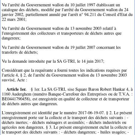
Vu l'arrêté du Gouvernement wallon du 10 juillet 1997 établissant un
catalogue des déchets, modifié par l'arrêté du Gouvernement wallon du 24
janvier 2002, partiellement annulé par l'arrêt n° 94.211 du Conseil d'Etat du
22 mars 2001;
Vu l'arrêté du Gouvernement wallon du 13 novembre 2003 relatif à
l'enregistrement des collecteurs et transporteurs de déchets autres que
dangereux;
Vu l'arrêté du Gouvernement wallon du 19 juillet 2007 concernant les
transferts de déchets;
Vu la demande introduite par la SA G-TRI, le 14 juin 2017;
Considérant que la requérante a fourni toutes les indications requises par
l'article 4, § 2, de l'arrêté du Gouvernement wallon du 13 novembre 2003
susvisé, Acte :
Article 1er.
§ 1er. La SA G-TRI, sise Square Baron Robert Hankar 4, à
1160 Auderghem (numéro Banque-Carrefour des Entreprises ou de T.V.A. :
BE0441790458), est enregistrée en qualité de collecteur et de transporteur
de déchets autres que dangereux.
L'enregistrement est identifié par le numéro 2017-06-19-07. § 2. Le présent
enregistrement porte sur la collecte et le transport des déchets suivants : -
déchets inertes; - déchets ménagers et assimilés; - déchets industriels ou
agricoles non dangereux. § 3. Le présent enregistrement exclut la collecte et
le transport des déchets suivants : - déchets dangereux; - huiles usagées; -