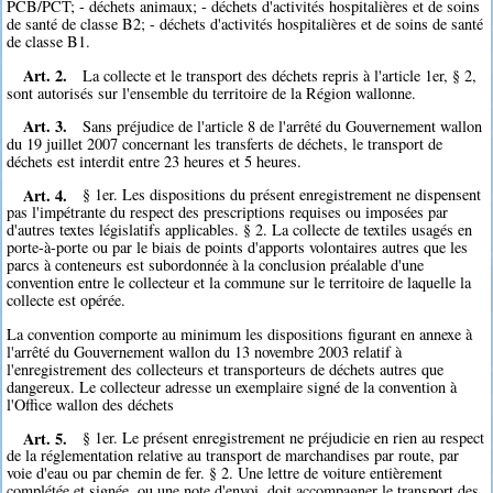
PCB/PCT; - déchets animaux; - déchets d'activités hospitalières et de soins
de santé de classe B2; - déchets d'activités hospitalières et de soins de santé
de classe B1.
Art. 2.
La collecte et le transport des déchets repris à l'article 1er, § 2,
sont autorisés sur l'ensemble du territoire de la Région wallonne.
Art. 3.
Sans préjudice de l'article 8 de l'arrêté du Gouvernement wallon
du 19 juillet 2007 concernant les transferts de déchets, le transport de
déchets est interdit entre 23 heures et 5 heures.
Art. 4.
§ 1er. Les dispositions du présent enregistrement ne dispensent
pas l'impétrante du respect des prescriptions requises ou imposées par
d'autres textes législatifs applicables. § 2. La collecte de textiles usagés en
porte-à-porte ou par le biais de points d'apports volontaires autres que les
parcs à conteneurs est subordonnée à la conclusion préalable d'une
convention entre le collecteur et la commune sur le territoire de laquelle la
collecte est opérée.
La convention comporte au minimum les dispositions figurant en annexe à
l'arrêté du Gouvernement wallon du 13 novembre 2003 relatif à
l'enregistrement des collecteurs et transporteurs de déchets autres que
dangereux. Le collecteur adresse un exemplaire signé de la convention à
l'Office wallon des déchets
Art. 5.
§ 1er. Le présent enregistrement ne préjudicie en rien au respect
de la réglementation relative au transport de marchandises par route, par
voie d'eau ou par chemin de fer. § 2. Une lettre de voiture entièrement
complétée et signée, ou une note d'envoi, doit accompagner le transport des