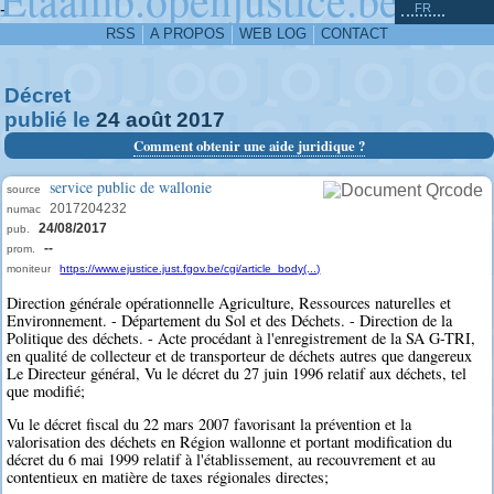
^
-
FR
RSS
A PROPOS
WEB LOG
CONTACT
Décret
publié le
24
août
2017
Comment obtenir une aide juridique ?
service public de wallonie
source
2017204232
numac
24/08/2017
pub.
--
prom.
moniteur
https://www.ejustice.just.fgov.be/cgi/article_body(...)
Direction générale opérationnelle Agriculture, Ressources naturelles et
Environnement. - Département du Sol et des Déchets. - Direction de la
Politique des déchets. - Acte procédant à l'enregistrement de la SA G-TRI,
en qualité de collecteur et de transporteur de déchets autres que dangereux
Le Directeur général, Vu le décret du 27 juin 1996 relatif aux déchets, tel
que modifié;
Vu le décret fiscal du 22 mars 2007 favorisant la prévention et la
valorisation des déchets en Région wallonne et portant modification du
décret du 6 mai 1999 relatif à l'établissement, au recouvrement et au
contentieux en matière de taxes régionales directes;