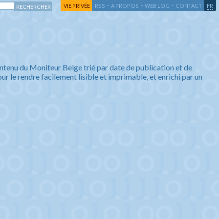
-
-
-
-
VIE PRIVÉE
RSS
A PROPOS
WEB LOG
CONTACT
FR
ntenu du Moniteur Belge trié par date de publication et de
ur le rendre facilement lisible et imprimable, et enrichi par un