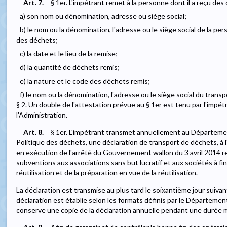
Art. 7.
§ 1er. L'impétrant remet à la personne dont il a reçu de
a) son nom ou dénomination, adresse ou siège social;
b) le nom ou la dénomination, l'adresse ou le siège social de la pe
des déchets;
c) la date et le lieu de la remise;
d) la quantité de déchets remis;
e) la nature et le code des déchets remis;
f) le nom ou la dénomination, l'adresse ou le siège social du trans
§ 2. Un double de l'attestation prévue au § 1er est tenu par l'impé
l'Administration.
Art. 8.
§ 1er. L'impétrant transmet annuellement au Départemen
Politique des déchets, une déclaration de transport de déchets, à 
en exécution de l'arrêté du Gouvernement wallon du 3 avril 2014 rela
subventions aux associations sans but lucratif et aux sociétés à fina
réutilisation et de la préparation en vue de la réutilisation.
La déclaration est transmise au plus tard le soixantième jour suivant
déclaration est établie selon les formats définis par le Départemen
conserve une copie de la déclaration annuelle pendant une durée m