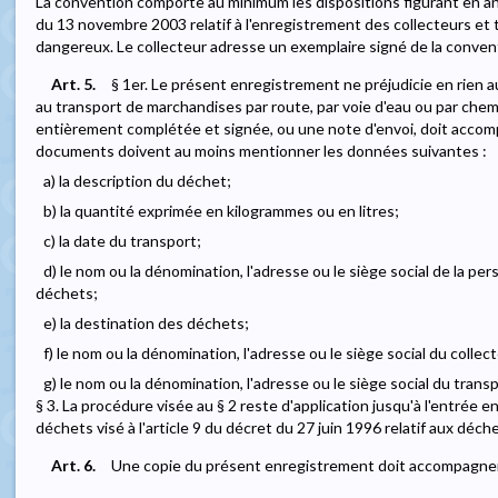
La convention comporte au minimum les dispositions figurant en a
du 13 novembre 2003 relatif à l'enregistrement des collecteurs et
dangereux. Le collecteur adresse un exemplaire signé de la convent
Art. 5.
§ 1er. Le présent enregistrement ne préjudicie en rien a
au transport de marchandises par route, par voie d'eau ou par chemin
entièrement complétée et signée, ou une note d'envoi, doit accom
documents doivent au moins mentionner les données suivantes :
a) la description du déchet;
b) la quantité exprimée en kilogrammes ou en litres;
c) la date du transport;
d) le nom ou la dénomination, l'adresse ou le siège social de la p
déchets;
e) la destination des déchets;
f) le nom ou la dénomination, l'adresse ou le siège social du collec
g) le nom ou la dénomination, l'adresse ou le siège social du trans
§ 3. La procédure visée au § 2 reste d'application jusqu'à l'entrée 
déchets visé à l'article 9 du décret du 27 juin 1996 relatif aux déch
Art. 6.
Une copie du présent enregistrement doit accompagner