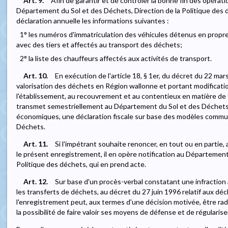
Art. 9.
Afin de garantir et de contrôler la bonne fin des opérat
Département du Sol et des Déchets, Direction de la Politique de
déclaration annuelle les informations suivantes :
1° les numéros d'immatriculation des véhicules détenus en propr
avec des tiers et affectés au transport des déchets;
2° la liste des chauffeurs affectés aux activités de transport.
Art. 10.
En exécution de l'article 18, § 1er, du décret du 22 mar
valorisation des déchets en Région wallonne et portant modificatio
l'établissement, au recouvrement et au contentieux en matière de t
transmet semestriellement au Département du Sol et des Déchets
économiques, une déclaration fiscale sur base des modèles commu
Déchets.
Art. 11.
Si l'impétrant souhaite renoncer, en tout ou en partie
le présent enregistrement, il en opère notification au Département
Politique des déchets, qui en prend acte.
Art. 12.
Sur base d'un procès-verbal constatant une infracti
les transferts de déchets, au décret du 27 juin 1996 relatif aux déc
l'enregistrement peut, aux termes d'une décision motivée, être radi
la possibilité de faire valoir ses moyens de défense et de régularise