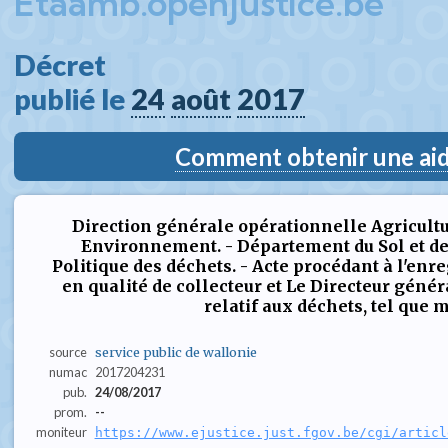
Etaamb.openjustice.be
Décret  
publié le 
24
août
2017
Comment obtenir une aide
Direction générale opérationnelle Agricultu
Environnement. - Département du Sol et des
Politique des déchets. - Acte procédant à l'enr
en qualité de collecteur et Le Directeur généra
relatif aux déchets, tel que mod
source
service public de wallonie
numac
2017204231
pub.
24/08/2017
prom.
--
moniteur
https://www.ejustice.just.fgov.be/cgi/articl