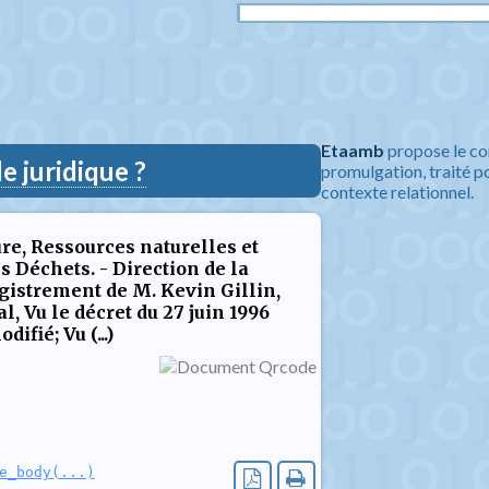
Etaamb
propose le co
 juridique ?
promulgation, traité po
contexte relationnel.
re, Ressources naturelles et
 Déchets. - Direction de la
egistrement de M. Kevin Gillin,
l, Vu le décret du 27 juin 1996
ifié; Vu (...)
e_body(...)