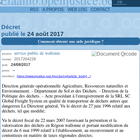
^
-
FR
RSS
A PROPOS
WEB LOG
CONTACT
Décret
publié le
24
août
2017
Comment obtenir une aide juridique ?
service public de wallonie
source
2017204228
numac
24/08/2017
pub.
--
prom.
moniteur
https://www.ejustice.just.fgov.be/cgi/article_body(...)
Direction générale opérationnelle Agriculture, Ressources naturelles et
Environnement. - Département du Sol et des Déchets. - Direction de la
Politique des déchets. - Acte procédant à l'enregistrement de la SRL SC
Global Freight System en qualité de transporteur de déchets autres que
dangereux Le Directeur général, Vu le décret du 27 juin 1996 relatif aux
déchets, tel que modifié;
Vu le décret fiscal du 22 mars 2007 favorisant la prévention et la
valorisation des déchets en Région wallonne et portant modification du
décret du 6 mai 1999 relatif à l'établissement, au recouvrement et au
contentieux en matière de taxes régionales directes;