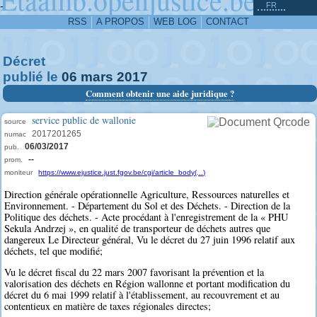
^
-
FR
RSS
A PROPOS
WEB LOG
CONTACT
Décret
publié le
06
mars
2017
Comment obtenir une aide juridique ?
service public de wallonie
source
2017201265
numac
06/03/2017
pub.
--
prom.
moniteur
https://www.ejustice.just.fgov.be/cgi/article_body(...)
Direction générale opérationnelle Agriculture, Ressources naturelles et
Environnement. - Département du Sol et des Déchets. - Direction de la
Politique des déchets. - Acte procédant à l'enregistrement de la « PHU
Sekula Andrzej », en qualité de transporteur de déchets autres que
dangereux Le Directeur général, Vu le décret du 27 juin 1996 relatif aux
déchets, tel que modifié;
Vu le décret fiscal du 22 mars 2007 favorisant la prévention et la
valorisation des déchets en Région wallonne et portant modification du
décret du 6 mai 1999 relatif à l'établissement, au recouvrement et au
contentieux en matière de taxes régionales directes;