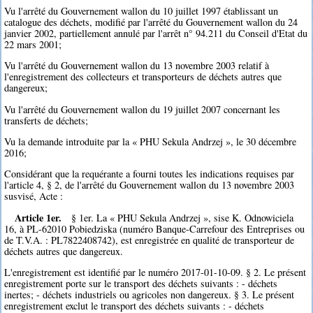
Vu l'arrêté du Gouvernement wallon du 10 juillet 1997 établissant un
catalogue des déchets, modifié par l'arrêté du Gouvernement wallon du 24
janvier 2002, partiellement annulé par l'arrêt n° 94.211 du Conseil d'Etat du
22 mars 2001;
Vu l'arrêté du Gouvernement wallon du 13 novembre 2003 relatif à
l'enregistrement des collecteurs et transporteurs de déchets autres que
dangereux;
Vu l'arrêté du Gouvernement wallon du 19 juillet 2007 concernant les
transferts de déchets;
Vu la demande introduite par la « PHU Sekula Andrzej », le 30 décembre
2016;
Considérant que la requérante a fourni toutes les indications requises par
l'article 4, § 2, de l'arrêté du Gouvernement wallon du 13 novembre 2003
susvisé, Acte :
Article 1er.
§ 1er. La « PHU Sekula Andrzej », sise K. Odnowiciela
16, à PL-62010 Pobiedziska (numéro Banque-Carrefour des Entreprises ou
de T.V.A. : PL7822408742), est enregistrée en qualité de transporteur de
déchets autres que dangereux.
L'enregistrement est identifié par le numéro 2017-01-10-09. § 2. Le présent
enregistrement porte sur le transport des déchets suivants : - déchets
inertes; - déchets industriels ou agricoles non dangereux. § 3. Le présent
enregistrement exclut le transport des déchets suivants : - déchets