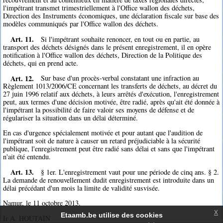
l'impétrant transmet trimestriellement à l'Office wallon des déchets,
Direction des Instruments économiques, une déclaration fiscale sur base des
modèles communiqués par l'Office wallon des déchets.
Art. 11.
Si l'impétrant souhaite renoncer, en tout ou en partie, au
transport des déchets désignés dans le présent enregistrement, il en opère
notification à l'Office wallon des déchets, Direction de la Politique des
déchets, qui en prend acte.
Art. 12.
Sur base d'un procès-verbal constatant une infraction au
Règlement 1013/2006/CE concernant les transferts de déchets, au décret du
27 juin 1996 relatif aux déchets, à leurs arrêtés d'exécution, l'enregistrement
peut, aux termes d'une décision motivée, être radié, après qu'ait été donnée à
l'impétrant la possibilité de faire valoir ses moyens de défense et de
régulariser la situation dans un délai déterminé.
En cas d'urgence spécialement motivée et pour autant que l'audition de
l'impétrant soit de nature à causer un retard préjudiciable à la sécurité
publique, l'enregistrement peut être radié sans délai et sans que l'impétrant
n'ait été entendu.
Art. 13.
§ 1er. L'enregistrement vaut pour une période de cinq ans. § 2.
La demande de renouvellement dudit enregistrement est introduite dans un
délai précédant d'un mois la limite de validité susvisée.
Namur, le 11 octobre 2013.
x
Etaamb.be utilise des cookies
Ir A. HOUTAIN