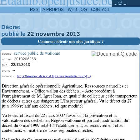
^
-
FR
RSS
A PROPOS
WEB LOG
CONTACT
Décret
publié le
22
novembre
2013
Comment obtenir une aide juridique ?
service public de wallonie
source
2013206266
numac
22/11/2013
pub.
--
prom.
moniteur
https://www.ejustice.just.fgov.be/cgi/article_body(...)
Direction générale opérationnelle Agriculture, Ressources naturelles et
Environnement. - Office wallon des déchets. - Acte procédant à
l'enregistrement de M. Igret Ioan, en qualité de collecteur et de transporteur
de déchets autres que dangereux L'Inspecteur général, Vu le décret du 27
juin 1996 relatif aux déchets, tel que modifié;
Vu le décret fiscal du 22 mars 2007 favorisant la prévention et la
valorisation des déchets en Région wallonne et portant modification du
décret du 6 mai 1999 relatif à l'établissement, au recouvrement et au
contentieux en matière de taxes régionales directes;
Vu l'arrêté du Gouvernement wallon du 10 juillet 1997 établissant un