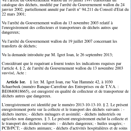
catalogue des déchets, modifié par l'arrêté du Gouvernement wallon du 24
janvier 2002, partiellement annulé par l'arrêt n° 94.211 du Conseil d'Etat du
22 mars 2001;
Vu l'arrêté du Gouvernement wallon du 13 novembre 2003 relatif à
l'enregistrement des collecteurs et transporteurs de déchets autres que
dangereux;
Vu l'arrêté du Gouvernement wallon du 19 juillet 2007 concernant les
transferts de déchets;
Vu la demande introduite par M. Igret Ioan, le 26 septembre 2013;
Considérant que le requérant a fourni toutes les indications requises par
l'article 4, § 2, de l'arrêté du Gouvernement wallon du 13 novembre 2003
susvisé, Acte :
Article 1er.
§ 1er. M. Igret Ioan, rue Van Hammée 42, à 1030
Schaerbeek (numéro Banque-Carrefour des Entreprises ou de T.V.A. :
BE0840818665), est enregistré en qualité de collecteur et de transporteur de
déchets autres que dangereux.
L'enregistrement est identifié par le numéro 2013-10-13-10. § 2. Le présent
enregistrement porte sur la collecte et le transport des déchets suivants : -
déchets inertes; - déchets ménagers et assimilé; - déchets industriels ou
agricoles non dangereux. § 3. Le présent enregistrement exclut la collecte et
le transport des déchets suivants : - déchets dangereux; - huiles usagées; -
PCB/PCT; - déchets animaux; - déchets d'activités hospitalières et de soins