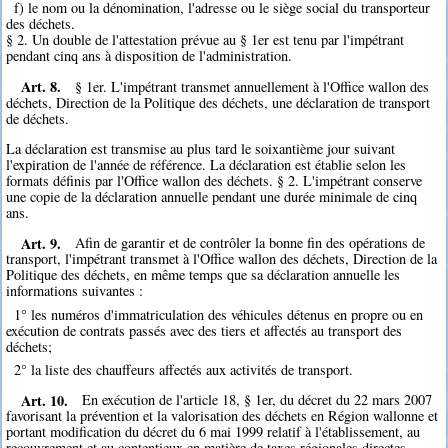
f) le nom ou la dénomination, l'adresse ou le siège social du transporteur
des déchets.
§ 2. Un double de l'attestation prévue au § 1er est tenu par l'impétrant
pendant cinq ans à disposition de l'administration.
Art. 8.
§ 1er. L'impétrant transmet annuellement à l'Office wallon des
déchets, Direction de la Politique des déchets, une déclaration de transport
de déchets.
La déclaration est transmise au plus tard le soixantième jour suivant
l'expiration de l'année de référence. La déclaration est établie selon les
formats définis par l'Office wallon des déchets. § 2. L'impétrant conserve
une copie de la déclaration annuelle pendant une durée minimale de cinq
ans.
Art. 9.
Afin de garantir et de contrôler la bonne fin des opérations de
transport, l'impétrant transmet à l'Office wallon des déchets, Direction de la
Politique des déchets, en même temps que sa déclaration annuelle les
informations suivantes :
1° les numéros d'immatriculation des véhicules détenus en propre ou en
exécution de contrats passés avec des tiers et affectés au transport des
déchets;
2° la liste des chauffeurs affectés aux activités de transport.
Art. 10.
En exécution de l'article 18, § 1er, du décret du 22 mars 2007
favorisant la prévention et la valorisation des déchets en Région wallonne et
portant modification du décret du 6 mai 1999 relatif à l'établissement, au
recouvrement et au contentieux en matière de taxes régionales directes,