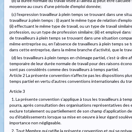
(b) la durée normale du travail visée à l'alinéa a) peut être calcu
moyenne au cours d'une période d'emploi donnée;
(c) l'expression travailleur à plein temps se trouvant dans une sit
travailleur à plein temps : (i) ayant le même type de relation d'emplo
(ii) effectuant le même type de travail, ou un type de travail simila
profession, ou un type de profession similaire; (iii) et employé da
de travailleurs à plein temps se trouvant dans une situation compa
même entreprise ou, en l'absence de travailleurs à plein temps se
dans cette entreprise, dans la même branche d'activité, que le trava
(d) les travailleurs à plein temps en chômage partiel, c'est-à-dire 
temporaire de leur durée normale de travail pour des raisons écon
sont pas considérés comme des travailleurs à temps partiel.
Article 2 La présente convention n'affecte pas les dispositions plus
temps partiel en vertu d'autres conventions internationales du trav
Article 3
1. La présente convention s'applique à tous les travailleurs à te
pourra, après consultation des organisations représentatives des e
exclure totalement ou partiellement de son champ d'application des
ou d'établissements lorsque sa mise en oeuvre à leur égard soulèv
importance non négligeable.
2. Tout Membre qui ratifie la présente convention et qui se prévau