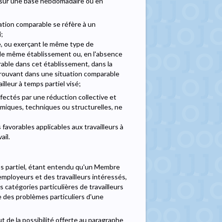
lée sur une base hebdomadaire ou en
uation comparable se réfère à un
i;
ire, ou exerçant le même type de
ns le même établissement ou, en l'absence
rable dans cet établissement, dans la
 trouvant dans une situation comparable
illeur à temps partiel visé;
affectés par une réduction collective et
omiques, techniques ou structurelles, ne
 favorables applicables aux travailleurs à
ail.
mps partiel, étant entendu qu'un Membre
mployeurs et des travailleurs intéressés,
 catégories particulières de travailleurs
e des problèmes particuliers d'une
t de la possibilité offerte au paragraphe