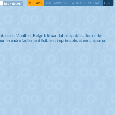
-
-
-
-
VIE PRIVÉE
RSS
A PROPOS
WEB LOG
CONTACT
FR
NL
ntenu du Moniteur Belge trié par date de publication et de
ur le rendre facilement lisible et imprimable, et enrichi par un