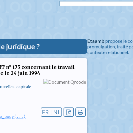
Etaamb
propose le co
 juridique ?
promulgation, traité po
contexte relationnel.
T n° 175 concernant le travail
e le 24 juin 1994
uxelles-capitale
FR | NL
e_body(...)