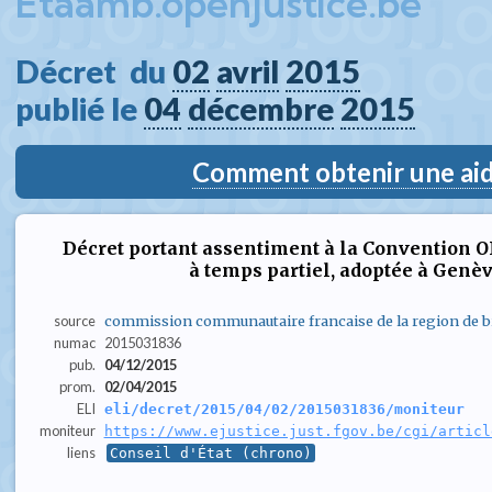
Etaamb.openjustice.be
Décret  du 
02
avril
2015
publié le 
04
décembre
2015
Comment obtenir une aide
Décret portant assentiment à la Convention OI
à temps partiel, adoptée à Genèv
source
commission communautaire francaise de la region de br
numac
2015031836
pub.
04/12/2015
prom.
02/04/2015
ELI
eli/decret/2015/04/02/2015031836/moniteur
moniteur
https://www.ejustice.just.fgov.be/cgi/articl
liens
Conseil d'État (chrono)