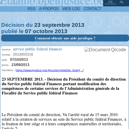
^
-
FR
NL
RSS
A PROPOS
WEB LOG
CONTACT
Décision du
23
septembre
2013
publié le
07
octobre
2013
Comment obtenir une aide juridique ?
service public federal finances
source
2013003316
numac
07/10/2013
pub.
23/09/2013
prom.
moniteur
https://www.ejustice.just.fgov.be/cgi/article_body(...)
23 SEPTEMBRE 2013. - Décision du Président du comité de direction
du Service public fédéral Finances portant modification des
compétences de certains services de l'Administration générale de la
Fiscalité du Service public fédéral Finances
Le Président du comité de direction, Vu l'arrêté royal du 15 mars 2010
relatif à la création de services au sein du Service public fédéral Finances, à
la fixation de leur siège et à leurs compétences matérielles et territoriales,
l'article 2;