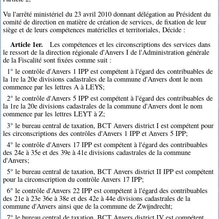
Vu l'arrêté ministériel du 23 avril 2010 donnant délégation au Président du
comité de direction en matière de création de services, de fixation de leur
siège et de leurs compétences matérielles et territoriales, Décide :
Article 1er.
Les compétences et les circonscriptions des services dans
le ressort de la direction régionale d'Anvers I de l'Administration générale
de la Fiscalité sont fixées comme suit :
1° le contrôle d'Anvers 1 IPP est compétent à l'égard des contribuables de
la 1re la 20e divisions cadastrales de la commune d'Anvers dont le nom
commence par les lettres A à LEYS;
2° le contrôle d'Anvers 5 IPP est compétent à l'égard des contribuables de
la 1re la 20e divisions cadastrales de la commune d'Anvers dont le nom
commence par les lettres LEYT à Z;
3° le bureau central de taxation, BCT Anvers district I est compétent pour
les circonscriptions des contrôles d'Anvers 1 IPP et Anvers 5 IPP;
4° le contrôle d'Anvers 17 IPP est compétent à l'égard des contribuables
des 24e à 35e et des 39e à 41e divisions cadastrales de la commune
d'Anvers;
5° le bureau central de taxation, BCT Anvers district II IPP est compétent
pour la circonscription du contrôle Anvers 17 IPP;
6° le contrôle d'Anvers 22 IPP est compétent à l'égard des contribuables
des 21e à 23e 36e à 38e et des 42e à 44e divisions cadastrales de la
commune d'Anvers ainsi que de la commune de Zwijndrecht;
7° le bureau central de taxation, BCT Anvers district IV est compétent