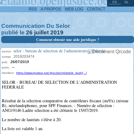
^
-
FR
NL
RSS
A PROPOS
WEB LOG
CONTACT
Communication Du Selor
publié le
26
juillet
2019
Comment obtenir une aide juridique ?
selor - bureau de selection de l'administration federale
source
2019203474
numac
26/07/2019
pub.
--
prom.
moniteur
https://www.ejustice.just.fgov.be/cgi/article_body(...)
SELOR - BUREAU DE SELECTION DE L'ADMINISTRATION
FEDERALE
Résultat de la sélection comparative de contrôleurs fiscaux (m/f/x) (niveau
B), néerlandophones, pour SPF Finances. - Numéro de sélection :
ANG19146 Ladite sélection a été clôturée le 15/07/2019.
Le nombre de lauréats s'élève à 20.
La liste est valable 1 an.