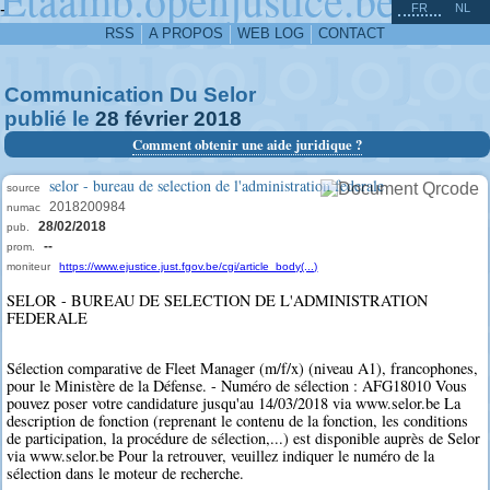
^
-
FR
NL
RSS
A PROPOS
WEB LOG
CONTACT
Communication Du Selor
publié le
28
février
2018
Comment obtenir une aide juridique ?
selor - bureau de selection de l'administration federale
source
2018200984
numac
28/02/2018
pub.
--
prom.
moniteur
https://www.ejustice.just.fgov.be/cgi/article_body(...)
SELOR - BUREAU DE SELECTION DE L'ADMINISTRATION
FEDERALE
Sélection comparative de Fleet Manager (m/f/x) (niveau A1), francophones,
pour le Ministère de la Défense. - Numéro de sélection : AFG18010 Vous
pouvez poser votre candidature jusqu'au 14/03/2018 via www.selor.be La
description de fonction (reprenant le contenu de la fonction, les conditions
de participation, la procédure de sélection,...) est disponible auprès de Selor
via www.selor.be Pour la retrouver, veuillez indiquer le numéro de la
sélection dans le moteur de recherche.