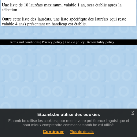
Une liste de 10 lauréats maximum, valable 1 an, sera établie après la
sélection.
Outre cette liste des lauréats, une liste spécifique des lauréats (qui reste
valable 4 ans) présentant un handicap est établie.
Terms and conditions
|
Privacy policy
|
Cookie policy
|
Accessibility policy
x
Etaamb.be utilise des cookies
Etaamb.be utilise les cookies pour retenir votre préférence linguistique et
pour mieux comprendre comment etaamb.be est utilisé.
Continuer
Plus de details