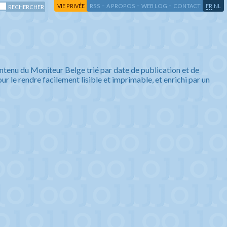
-
-
-
-
VIE PRIVÉE
RSS
A PROPOS
WEB LOG
CONTACT
FR
NL
ntenu du Moniteur Belge trié par date de publication et de
ur le rendre facilement lisible et imprimable, et enrichi par un