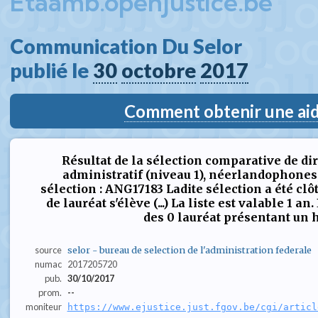
Etaamb.openjustice.be
Communication Du Selor  
publié le 
30
octobre
2017
Comment obtenir une aide
Résultat de la sélection comparative de di
administratif (niveau 1), néerlandophone
sélection : ANG17183 Ladite sélection a été cl
de lauréat s'élève (...) La liste est valable 1 an
des 0 lauréat présentant un ha
source
selor - bureau de selection de l'administration federale
numac
2017205720
pub.
30/10/2017
prom.
--
moniteur
https://www.ejustice.just.fgov.be/cgi/articl