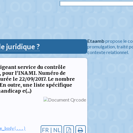
Etaamb
propose le co
 juridique ?
promulgation, traité po
contexte relationnel.
rigeant service du contrôle
s, pour l'INAMI. Numéro de
ôturée le 22/09/2017. Le nombre
. En outre, une liste spécifique
ndicap e(...)
e_body(...)
FR | NL