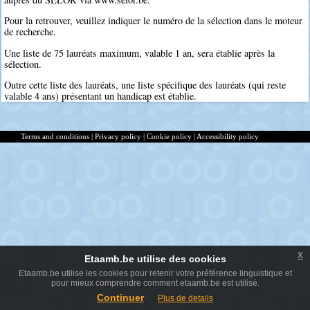
Pour la retrouver, veuillez indiquer le numéro de la sélection dans le moteur
de recherche.
Une liste de 75 lauréats maximum, valable 1 an, sera établie après la
sélection.
Outre cette liste des lauréats, une liste spécifique des lauréats (qui reste
valable 4 ans) présentant un handicap est établie.
Terms and conditions
|
Privacy policy
|
Cookie policy
|
Accessibility policy
x
Etaamb.be utilise des cookies
Etaamb.be utilise les cookies pour retenir votre préférence linguistique et
pour mieux comprendre comment etaamb.be est utilisé.
Continuer
Plus de details