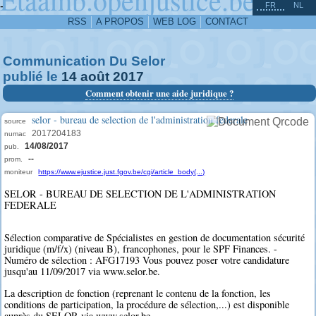
^
-
FR
NL
RSS
A PROPOS
WEB LOG
CONTACT
Communication Du Selor
publié le
14
août
2017
Comment obtenir une aide juridique ?
selor - bureau de selection de l'administration federale
source
2017204183
numac
14/08/2017
pub.
--
prom.
moniteur
https://www.ejustice.just.fgov.be/cgi/article_body(...)
SELOR - BUREAU DE SELECTION DE L'ADMINISTRATION
FEDERALE
Sélection comparative de Spécialistes en gestion de documentation sécurité
juridique (m/f/x) (niveau B), francophones, pour le SPF Finances. -
Numéro de sélection : AFG17193 Vous pouvez poser votre candidature
jusqu'au 11/09/2017 via www.selor.be.
La description de fonction (reprenant le contenu de la fonction, les
conditions de participation, la procédure de sélection,...) est disponible
auprès du SELOR via www.selor.be.