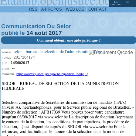
^
-
FR
NL
RSS
A PROPOS
WEB LOG
CONTACT
Communication Du Selor
publié le
14
août
2017
Comment obtenir une aide juridique ?
selor - bureau de selection de l'administration federale
source
2017204174
numac
14/08/2017
pub.
--
prom.
moniteur
https://www.ejustice.just.fgov.be/cgi/article_body(...)
SELOR - BUREAU DE SELECTION DE L'ADMINISTRATION
FEDERALE
Sélection comparative de Secrétaires de commission de mandats (m/f/x)
(niveau A), néerlandophones, pour le Service public régional de Bruxelles. -
Numéro de sélection : AFB17039 Vous pouvez poser votre candidature
jusqu'au 08/09/2017 via www.selor.be La description de fonction (reprenant
le contenu de la fonction, les conditions de participations, la procédure de
sélection,...) est disponible auprès du SELOR via www.selor.be Pour la
retrouver, veuillez indiquer le numéro de la sélection dans le moteur de