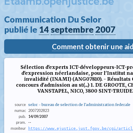
Etaamb.openjustice.be
Communication Du Selor  
publié le 
14
septembre
2007
Comment obtenir une aide
Sélection d'experts ICT-développeurs-ICT-p
d'expression néerlandaise, pour l'Institut n
invalidité (INAMI) (ANG07810). - Résultats
concours d'admission au st(...) 1. DE GROOTE
VANSTAPEL, NICO, 3800 SINT-TRUIDEN.
source
selor - bureau de selection de l'administration federale
numac
2007202823
pub.
14/09/2007
prom.
--
moniteur
https://www.ejustice.just.fgov.be/cgi/articl