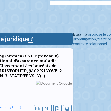
Etaamb
propose le co
 juridique ?
promulgation, traité po
contexte relationnel.
rogrammeurs.NET (niveau B),
ational d'assurance maladie-
 Classement des lauréats du
, CHRISTOPHER, 9402 NINOVE. 2.
 3. MAERTENS, N(...)
e_body(...)
FR | NL