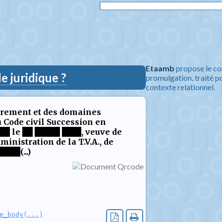
Etaamb
propose le co
 juridique ?
promulgation, traité po
contexte relationnel.
strement et des domaines
u Code civil Succession en
**
le
**
*****
****
, veuve de
inistration de la T.V.A., de
****
(...)
e_body(...)