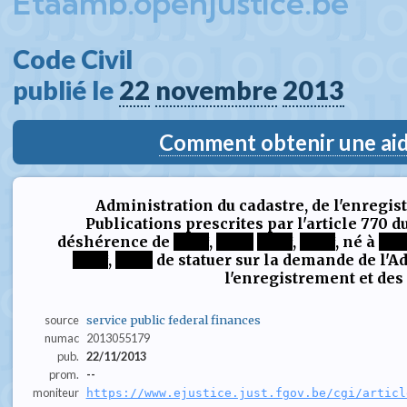
Etaamb.openjustice.be
Code Civil  
publié le 
22
novembre
2013
Comment obtenir une aide
Administration du cadastre, de l'enregi
Publications prescrites par l'article 770 d
déshérence de
****
,
****
****
,
****
, né à
***
****
,
****
de statuer sur la demande de l'Adm
l'enregistrement et des
source
service public federal finances
numac
2013055179
pub.
22/11/2013
prom.
--
moniteur
https://www.ejustice.just.fgov.be/cgi/articl