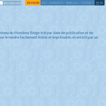
-
-
-
-
VIE PRIVÉE
RSS
A PROPOS
WEB LOG
CONTACT
FR
NL
ntenu du Moniteur Belge trié par date de publication et de
ur le rendre facilement lisible et imprimable, et enrichi par un