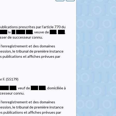
lications prescrites par l'article 770 du
****
le
**
*****
****
, veuve de
****
,
****
,
aisser de successeur connu.
de l'enregistrement et des domaines
cession, le tribunal de première instance
s publications et affiches prévues par
r F. (55179)
*****
****
, veuf de
****
****
, domiciliée à
ccesseur connu.
de l'enregistrement et des domaines
cession, le tribunal de première instance
es publications et affiches prévues par