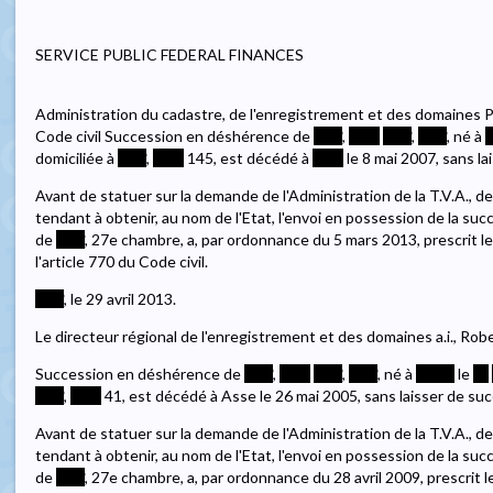
SERVICE PUBLIC FEDERAL FINANCES
Administration du cadastre, de l'enregistrement et des domaines Pub
Code civil Succession en déshérence de
****
,
****
****
,
****
, né à
*
domiciliée à
****
,
****
145, est décédé à
****
le 8 mai 2007, sans l
Avant de statuer sur la demande de l'Administration de la T.V.A., 
tendant à obtenir, au nom de l'Etat, l'envoi en possession de la suc
de
****
, 27e chambre, a, par ordonnance du 5 mars 2013, prescrit le
l'article 770 du Code civil.
****
, le 29 avril 2013.
Le directeur régional de l'enregistrement et des domaines a.i., Robe
Succession en déshérence de
****
,
****
****
,
****
, né à
*****
le
**
****
,
****
41, est décédé à Asse le 26 mai 2005, sans laisser de su
Avant de statuer sur la demande de l'Administration de la T.V.A., 
tendant à obtenir, au nom de l'Etat, l'envoi en possession de la suc
de
****
, 27e chambre, a, par ordonnance du 28 avril 2009, prescrit l