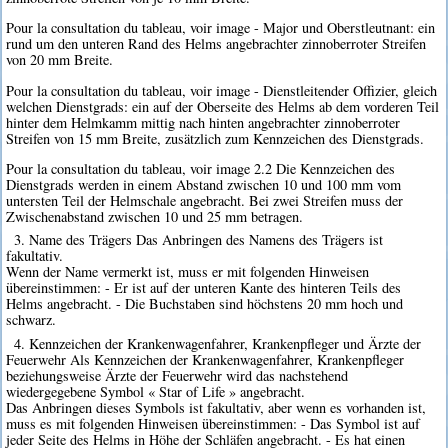
Pour la consultation du tableau, voir image - Major und Oberstleutnant: ein
rund um den unteren Rand des Helms angebrachter zinnoberroter Streifen
von 20 mm Breite.
Pour la consultation du tableau, voir image - Dienstleitender Offizier, gleich
welchen Dienstgrads: ein auf der Oberseite des Helms ab dem vorderen Teil
hinter dem Helmkamm mittig nach hinten angebrachter zinnoberroter
Streifen von 15 mm Breite, zusätzlich zum Kennzeichen des Dienstgrads.
Pour la consultation du tableau, voir image 2.2 Die Kennzeichen des
Dienstgrads werden in einem Abstand zwischen 10 und 100 mm vom
untersten Teil der Helmschale angebracht. Bei zwei Streifen muss der
Zwischenabstand zwischen 10 und 25 mm betragen.
3. Name des Trägers Das Anbringen des Namens des Trägers ist
fakultativ.
Wenn der Name vermerkt ist, muss er mit folgenden Hinweisen
übereinstimmen: - Er ist auf der unteren Kante des hinteren Teils des
Helms angebracht. - Die Buchstaben sind höchstens 20 mm hoch und
schwarz.
4. Kennzeichen der Krankenwagenfahrer, Krankenpfleger und Ärzte der
Feuerwehr Als Kennzeichen der Krankenwagenfahrer, Krankenpfleger
beziehungsweise Ärzte der Feuerwehr wird das nachstehend
wiedergegebene Symbol « Star of Life » angebracht.
Das Anbringen dieses Symbols ist fakultativ, aber wenn es vorhanden ist,
muss es mit folgenden Hinweisen übereinstimmen: - Das Symbol ist auf
jeder Seite des Helms in Höhe der Schläfen angebracht. - Es hat einen