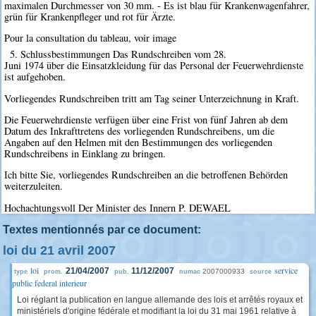
maximalen Durchmesser von 30 mm. - Es ist blau für Krankenwagenfahrer,
grün für Krankenpfleger und rot für Ärzte.
Pour la consultation du tableau, voir image
5. Schlussbestimmungen Das Rundschreiben vom 28.
Juni 1974 über die Einsatzkleidung für das Personal der Feuerwehrdienste
ist aufgehoben.
Vorliegendes Rundschreiben tritt am Tag seiner Unterzeichnung in Kraft.
Die Feuerwehrdienste verfügen über eine Frist von fünf Jahren ab dem
Datum des Inkrafttretens des vorliegenden Rundschreibens, um die
Angaben auf den Helmen mit den Bestimmungen des vorliegenden
Rundschreibens in Einklang zu bringen.
Ich bitte Sie, vorliegendes Rundschreiben an die betroffenen Behörden
weiterzuleiten.
Hochachtungsvoll Der Minister des Innern P. DEWAEL
Textes mentionnés par ce document:
loi du 21 avril 2007
loi
service
21/04/2007
11/12/2007
2007000933
type
prom.
pub.
numac
source
public federal interieur
Loi réglant la publication en langue allemande des lois et arrêtés royaux et
ministériels d'origine fédérale et modifiant la loi du 31 mai 1961 relative à