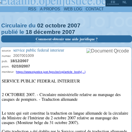
^
-
FR
NL
RSS
A PROPOS
WEB LOG
CONTACT
Circulaire du
02
octobre
2007
publié le
18
décembre
2007
Comment obtenir une aide juridique ?
service public federal interieur
source
2007001009
numac
18/12/2007
pub.
02/10/2007
prom.
moniteur
https://www.ejustice.just.fgov.be/cgi/article_body(...)
SERVICE PUBLIC FEDERAL INTERIEUR
2 OCTOBRE 2007. - Circulaire ministérielle relative au marquage des
casques de pompiers. - Traduction allemande
Le texte qui suit constitue la traduction en langue allemande de la circulaire
du Ministre de l'Intérieur du 2 octobre 2007 relative au marquage des
casques (Moniteur belge du 31 octobre 2007).
Cette traduction a été établie par le Service central de traduction allemande