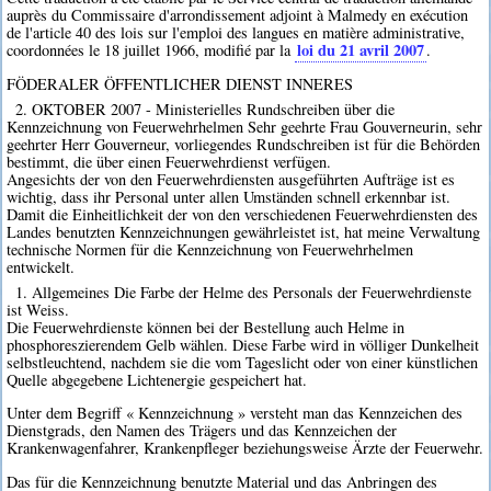
auprès du Commissaire d'arrondissement adjoint à Malmedy en exécution
de l'article 40 des lois sur l'emploi des langues en matière administrative,
loi du 21 avril 2007
coordonnées le 18 juillet 1966, modifié par la
.
FÖDERALER ÖFFENTLICHER DIENST INNERES
2. OKTOBER 2007 - Ministerielles Rundschreiben über die
Kennzeichnung von Feuerwehrhelmen Sehr geehrte Frau Gouverneurin, sehr
geehrter Herr Gouverneur, vorliegendes Rundschreiben ist für die Behörden
bestimmt, die über einen Feuerwehrdienst verfügen.
Angesichts der von den Feuerwehrdiensten ausgeführten Aufträge ist es
wichtig, dass ihr Personal unter allen Umständen schnell erkennbar ist.
Damit die Einheitlichkeit der von den verschiedenen Feuerwehrdiensten des
Landes benutzten Kennzeichnungen gewährleistet ist, hat meine Verwaltung
technische Normen für die Kennzeichnung von Feuerwehrhelmen
entwickelt.
1. Allgemeines Die Farbe der Helme des Personals der Feuerwehrdienste
ist Weiss.
Die Feuerwehrdienste können bei der Bestellung auch Helme in
phosphoreszierendem Gelb wählen. Diese Farbe wird in völliger Dunkelheit
selbstleuchtend, nachdem sie die vom Tageslicht oder von einer künstlichen
Quelle abgegebene Lichtenergie gespeichert hat.
Unter dem Begriff « Kennzeichnung » versteht man das Kennzeichen des
Dienstgrads, den Namen des Trägers und das Kennzeichen der
Krankenwagenfahrer, Krankenpfleger beziehungsweise Ärzte der Feuerwehr.
Das für die Kennzeichnung benutzte Material und das Anbringen des