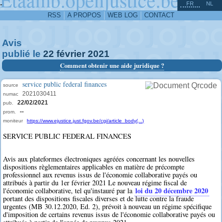
^
-
FR
NL
RSS
A PROPOS
WEB LOG
CONTACT
Avis
publié le
22
février
2021
Comment obtenir une aide juridique ?
service public federal finances
source
2021030411
numac
22/02/2021
pub.
--
prom.
moniteur
https://www.ejustice.just.fgov.be/cgi/article_body(...)
SERVICE PUBLIC FEDERAL FINANCES
Avis aux plateformes électroniques agréées concernant les nouvelles
dispositions règlementaires applicables en matière de précompte
professionnel aux revenus issus de l'économie collaborative payés ou
attribués à partir du 1er février 2021 Le nouveau régime fiscal de
loi du 20 décembre 2020
l'économie collaborative, tel qu'instauré par la
portant des dispositions fiscales diverses et de lutte contre la fraude
urgentes (MB 30.12.2020, Ed. 2), prévoit à nouveau un régime spécifique
d'imposition de certains revenus issus de l'économie collaborative payés ou