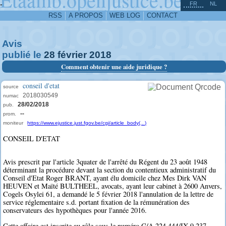
^
-
FR
NL
RSS
A PROPOS
WEB LOG
CONTACT
Avis
publié le
28
février
2018
Comment obtenir une aide juridique ?
conseil d'etat
source
2018030549
numac
28/02/2018
pub.
--
prom.
moniteur
https://www.ejustice.just.fgov.be/cgi/article_body(...)
CONSEIL D'ETAT
Avis prescrit par l'article 3quater de l'arrêté du Régent du 23 août 1948
déterminant la procédure devant la section du contentieux administratif du
Conseil d'Etat Roger BRANT, ayant élu domicile chez Mes Dirk VAN
HEUVEN et Maïté BULTHEEL, avocats, ayant leur cabinet à 2600 Anvers,
Cogels Osylei 61, a demandé le 5 février 2018 l'annulation de la lettre de
service réglementaire s.d. portant fixation de la rémunération des
conservateurs des hypothèques pour l'année 2016.
Cette affaire est inscrite au rôle sous le numéro G/A.224.444/IX-9.237.