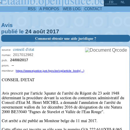
^
-
FR
NL
RSS
A PROPOS
WEB LOG
CONTACT
Avis
publié le
24
août
2017
Comment obtenir une aide juridique ?
conseil d'etat
source
2017012982
numac
24/08/2017
pub.
--
prom.
moniteur
https://www.ejustice.just.fgov.be/cgi/article_body(...)
CONSEIL D'ETAT
Avis prescrit par l'article 3quater de l'arrêté du Régent du 23 août 1948
déterminant la procédure devant la section du contentieux administratif du
Conseil d'Etat M. Henri MICHEL a demandé l'annulation de l'arrêté du
ouvernement wallon du 1er décembre 2016 de désignation du site Natura
2000 BE33040 "Fagnes de Stavelot et Vallée de l'Eau Rouge".
Cet arrêté a été publié au Moniteur belge du 11 mai 2017.
Cette affaire est inscrite au rôle sous le numéro G/A 222.614/XIII-8.065.